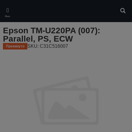
Skip
to
Pretr
main
Meni
content
Epson TM-U220PA (007):
Parallel, PS, ECW
SKU: C31C516007
Прекинуто