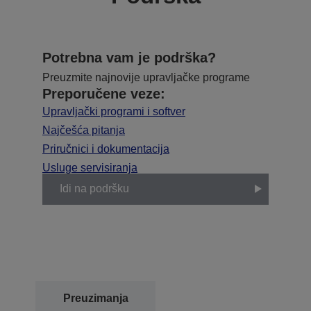
Potrebna vam je podrška?
Preuzmite najnovije upravljačke programe
Preporučene veze:
Upravljački programi i softver
Najčešća pitanja
Priručnici i dokumentacija
Usluge servisiranja
Idi na podršku
Preuzimanja