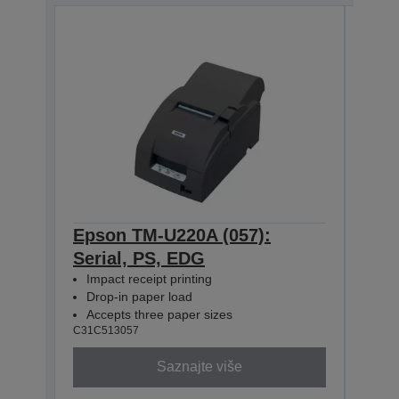
Epson TM-U220A (057):
Eps
Serial, PS, EDG
Para
Impact receipt printing
Impa
Drop-in paper load
Dro
Accepts three paper sizes
Acc
C31C513057
C31C5
Saznajte više