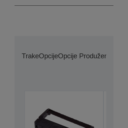
Trake
Opcije
Opcije Produžene Gara