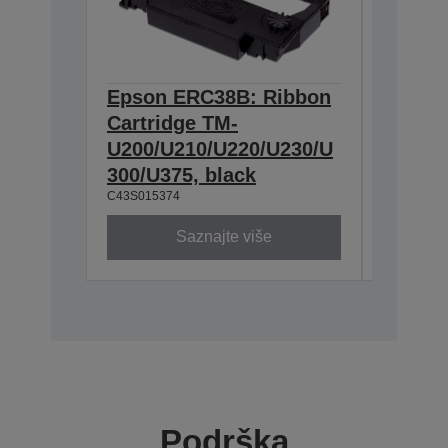
Epson ERC38B: Ribbon
Epson
Cartridge TM-
Ribbon
U200/U210/U220/U230/U
300/U3
300/U375, black
230, b
C43S015374
C43S0153
Saznajte više
Podrška