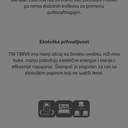
pa nema dodatnih troškova za promenu
pultova/blagajni.
Ekološka prihvatljivost
TM-T88VII ima manji uticaj na životnu sredinu, niži nivo
buke, manju potrošnju električne energije i manje i
efikasnije napajanje. Štampač je pogodan za rad sa
ekološkim papirom koji ne sadrži fenol.