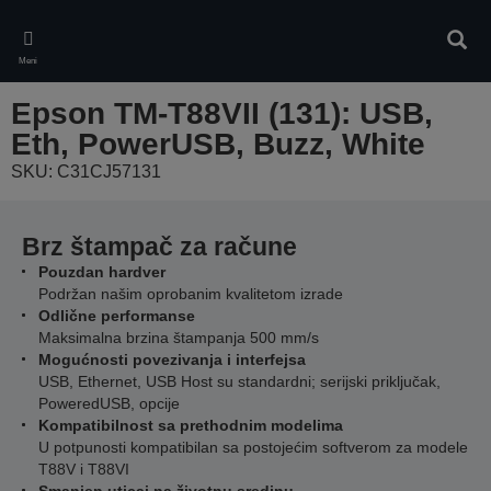
Skip
to
Pretr
main
Meni
content
Epson TM-T88VII (131): USB,
Eth, PowerUSB, Buzz, White
SKU: C31CJ57131
Brz štampač za račune
Pouzdan hardver
Podržan našim oprobanim kvalitetom izrade
Odlične performanse
Maksimalna brzina štampanja 500 mm/s
Mogućnosti povezivanja i interfejsa
USB, Ethernet, USB Host su standardni; serijski priključak,
PoweredUSB, opcije
Kompatibilnost sa prethodnim modelima
U potpunosti kompatibilan sa postojećim softverom za modele
T88V i T88VI