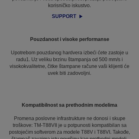
korisničko iskustvo.
SUPPORT
Pouzdanost i visoke performanse
Upotrebom pouzdanog hardvera izbeći ćete zastoje u
radu1. Uz veliku brzinu štampanja od 500 mm/s i
visokokvalitetne, čitke štampane račune vaši klijenti će
uvek biti zadovoljni.
Kompatibilnost sa prethodnim modelima
Promena poslovne infrastrukture ne donosi i skupe
troškove: TM-T88VII je u potpunosti kompatibilan sa
postojećim softverom za modele T88V i T88VI. Takođe,
štampač zauzima istu površinu kao prethodni modeli,