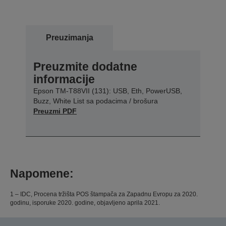
Preuzimanja
Preuzmite dodatne
informacije
Epson TM-T88VII (131): USB, Eth, PowerUSB,
Buzz, White List sa podacima / brošura
Preuzmi PDF
Napomene:
1 – IDC, Procena tržišta POS štampača za Zapadnu Evropu za 2020.
godinu, isporuke 2020. godine, objavljeno aprila 2021.