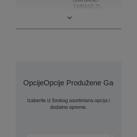
TX/BASE-T),
Drawer kick-out,
Powererd USB
Opcije
Opcije Produžene Garancije
Izaberite iz širokog asortimana opcija i
dodatne opreme.