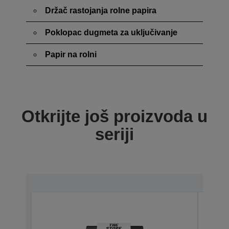
Držač rastojanja rolne papira
Poklopac dugmeta za uključivanje
Papir na rolni
Otkrijte još proizvoda u
seriji