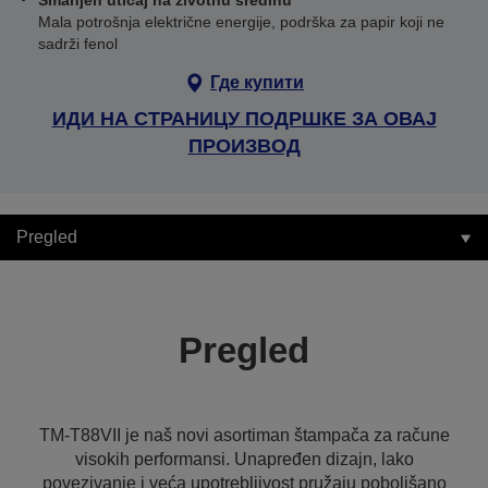
Smanjen uticaj na životnu sredinu
Mala potrošnja električne energije, podrška za papir koji ne
sadrži fenol
Где купити
ИДИ НА СТРАНИЦУ ПОДРШКЕ ЗА ОВАЈ
ПРОИЗВОД
Pregled
Pregled
TM-T88VII je naš novi asortiman štampača za račune
visokih performansi. Unapređen dizajn, lako
povezivanje i veća upotrebljivost pružaju poboljšano