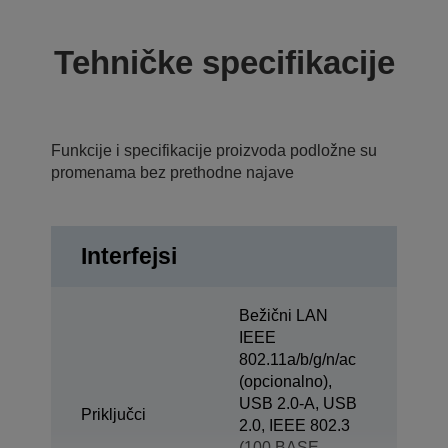
Tehničke specifikacije
Funkcije i specifikacije proizvoda podložne su
promenama bez prethodne najave
Interfejsi
Bežični LAN
IEEE
802.11a/b/g/n/ac
(opcionalno),
USB 2.0-A, USB
Priključci
2.0, IEEE 802.3
(100 BASE-