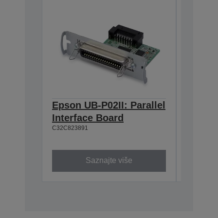
Epson UB-P02II: Parallel
Epson 
Interface Board
Interf
C32C823891
C32C8233
Saznajte više