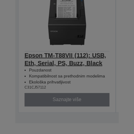
Epson TM-T88VII (112): USB,
Eps
Eth, Serial, PS, Buzz, Black
Eth
Pouzdanost
Pou
Kompatibilnost sa prethodnim modelima
Kom
Ekološka prihvatljivost
Ekol
C31CJ57112
C31CJ
Saznajte više