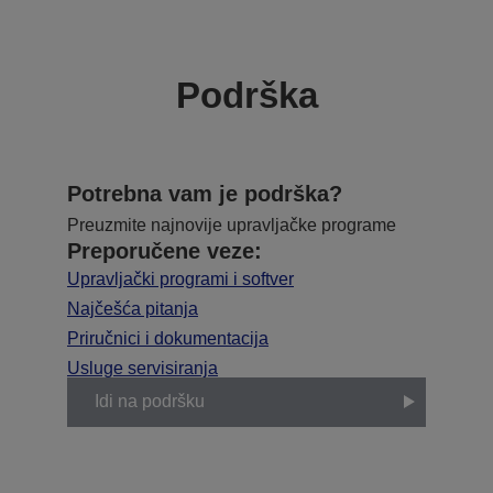
Podrška
Potrebna vam je podrška?
Preuzmite najnovije upravljačke programe
Preporučene veze:
Upravljački programi i softver
Najčešća pitanja
Priručnici i dokumentacija
Usluge servisiranja
Idi na podršku