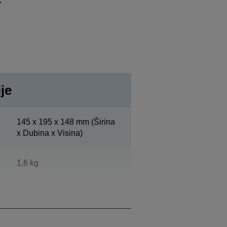
je
145‎ x 195 x 148 mm (Širina
x Dubina x Visina)
1,6 kg
Epson hladna bela