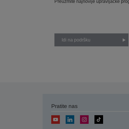
Preuzmite najnovije upravljačke pr
Idi na podršku
Pratite nas