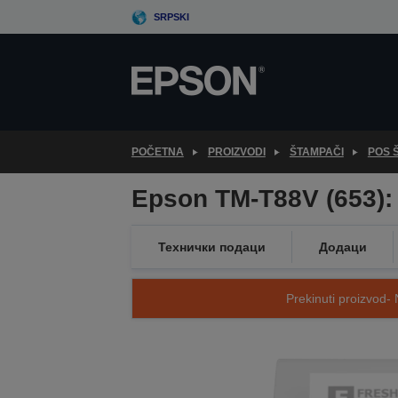
Skip
SRPSKI
to
main
content
POČETNA
PROIZVODI
ŠTAMPAČI
POS 
Epson TM-T88V (653):
Технички подаци
Додаци
Prekinuti proizvod- 