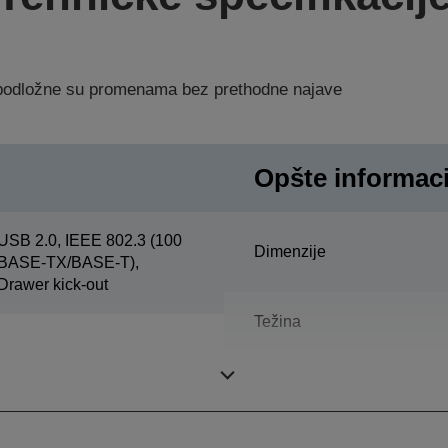
a podložne su promenama bez prethodne najave
Opšte informaci
USB 2.0, IEEE 802.3 (100
Dimenzije
BASE-TX/BASE-T),
Drawer kick-out
Težina
Boja