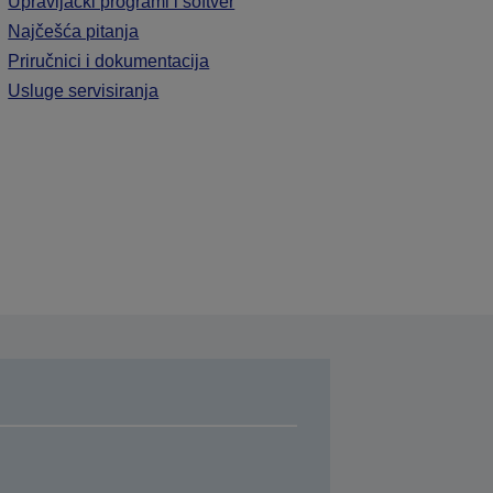
Upravljački programi i softver
Najčešća pitanja
Priručnici i dokumentacija
Usluge servisiranja