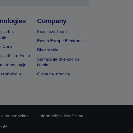
nologies
Company
gija bez
Executive Team
nja
Epson Europe Electronics
onCore
Digigraphie
gija Micro Piezo
Štampanje direktno na
vne tehnologije
tkanini
 tehnologije
Globalna stranica
ezi sa podacima
Informacije o kolačićima
luga