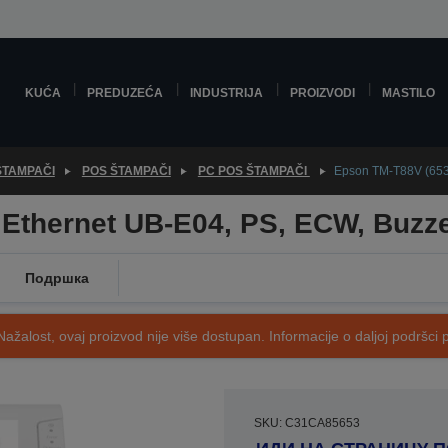
KUĆA
PREDUZEĆA
INDUSTRIJA
PROIZVODI
MASTILO
ŠTAMPAČI
POS ŠTAMPAČI
PC POS ŠTAMPAČI
Epson TM-T88V (653)
 Ethernet UB-E04, PS, ECW, Buzze
Подршка
Nažalost, ovaj proizvod nije više dostupan. Informacije o daljoj podršci 
SKU: C31CA85653