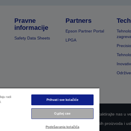
Pravne
Partners
Tech
informacije
Epson Partner Portal
Tehnolo
zagreva
Safety Data Sheets
LPGA
Precisi
Tehnolo
Inovati
Održive
aju radi
Prihvati sve kolačiće
i.
Одбиј све
nosti informacija
EU Data Act Compliance
Kontaktirajte nas u v
aganje kompanije Epson za što veću pristupačnost naših proizvoda i us
Podešavanja kolačića