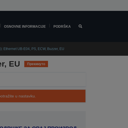
OSNOVNE INFORMACIJE
PODRŠKA
: Ethernet UB-E04, PS, ECW, Buzzer, EU
r, EU
Прекинуто
potražite u nastavku.