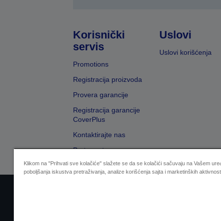
Korisnički
Uslovi
servis
Uslovi korišćenja
Promotions
Registracija proizvoda
Provera garancije
Registracija garancije
CoverPlus
Kontaktirajte nas
Pretraga trgovaca
Klikom na "Prihvati sve kolačiće" slažete se da se kolačići sačuvaju na Vašem uređ
poboljšanja iskustva pretraživanja, analize korišćenja sajta i marketinških aktivnost
Sellers Identification
Izjavu o zaštiti privat
Zal