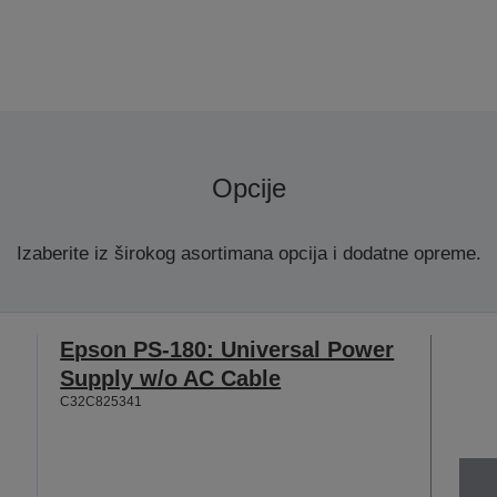
Opcije
Izaberite iz širokog asortimana opcija i dodatne opreme.
Epson PS-180: Universal Power
Supply w/o AC Cable
C32C825341