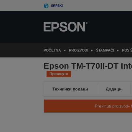
Skip
SRPSKI
to
main
content
POČETNA
PROIZVODI
ŠTAMPAČI
POS 
Epson TM-T70II-DT Int
Прекинуто
Технички подаци
Додаци
Prekinuti proizvod- 