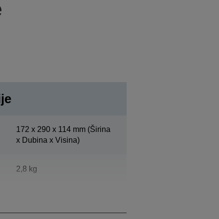
e
je
172‎ x 290 x 114 mm (Širina
x Dubina x Visina)
2,8 kg
Black (EBCK)