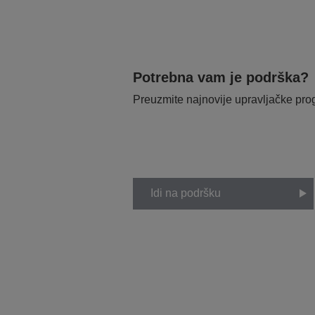
Potrebna vam je podrška?
Preuzmite najnovije upravljačke pr
Idi na podršku