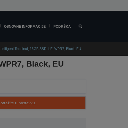
OSNOVNE INFORMACIJE
PODRŠKA
ntelligent Terminal, 16GB SSD, LE, WPR7, Black, EU
 WPR7, Black, EU
potražite u nastavku.