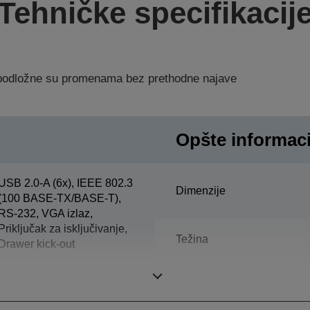
Tehničke specifikacij
a podložne su promenama bez prethodne najave
Opšte informaci
USB 2.0-A (6x), IEEE 802.3
Dimenzije
(100 BASE-TX/BASE-T),
RS-232, VGA izlaz,
Priključak za isključivanje,
Težina
Drawer kick-out
Boja