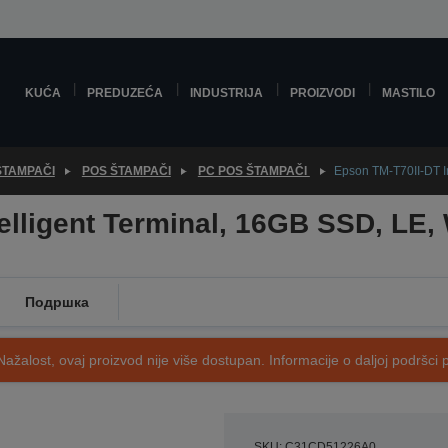
KUĆA
PREDUZEĆA
INDUSTRIJA
PROIZVODI
MASTILO
ŠTAMPAČI
POS ŠTAMPAČI
PC POS ŠTAMPAČI
Epson TM-T70II-DT I
elligent Terminal, 16GB SSD, LE,
Подршка
Nažalost, ovaj proizvod nije više dostupan. Informacije o daljoj podršci 
SKU: C31CD51226A0