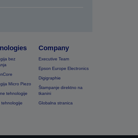
nologies
Company
gija bez
Executive Team
nja
Epson Europe Electronics
onCore
Digigraphie
gija Micro Piezo
Štampanje direktno na
vne tehnologije
tkanini
 tehnologije
Globalna stranica