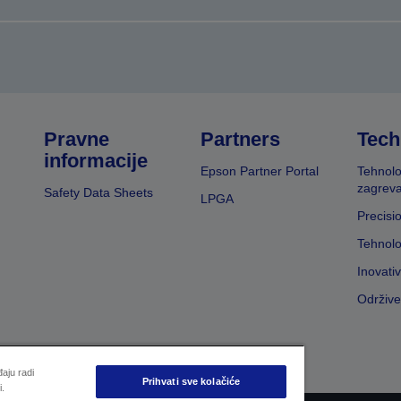
Pravne
Partners
Tech
informacije
Epson Partner Portal
Tehnolo
zagreva
Safety Data Sheets
LPGA
Precisi
Tehnolo
Inovati
Održive
aju radi
Prihvati sve kolačiće
i.