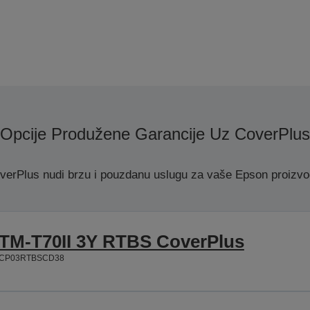
Opcije Produžene Garancije Uz CoverPlus
verPlus nudi brzu i pouzdanu uslugu za vaše Epson proizvo
TM-T70II 3Y RTBS CoverPlus
CP03RTBSCD38