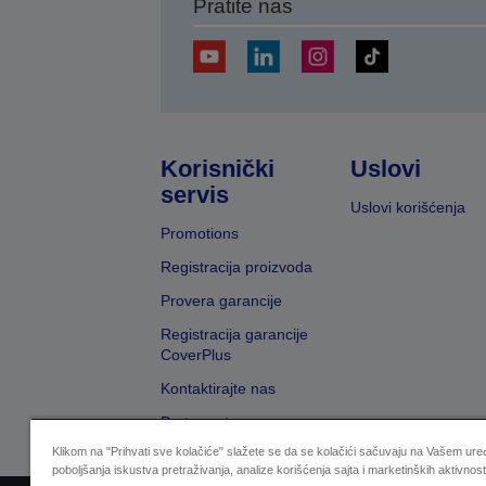
Pratite nas
Korisnički
Uslovi
servis
Uslovi korišćenja
Promotions
Registracija proizvoda
Provera garancije
Registracija garancije
CoverPlus
Kontaktirajte nas
Pretraga trgovaca
Klikom na "Prihvati sve kolačiće" slažete se da se kolačići sačuvaju na Vašem uređ
poboljšanja iskustva pretraživanja, analize korišćenja sajta i marketinških aktivnost