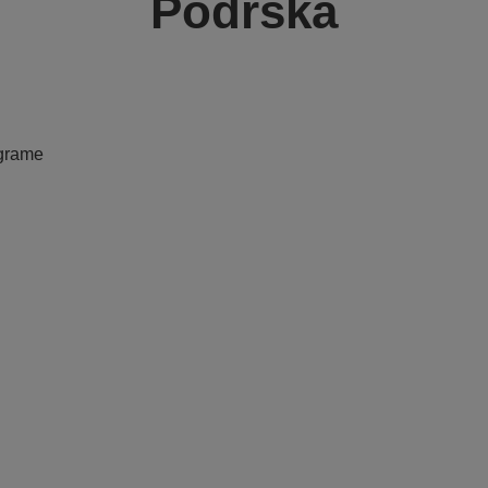
Podrška
ograme