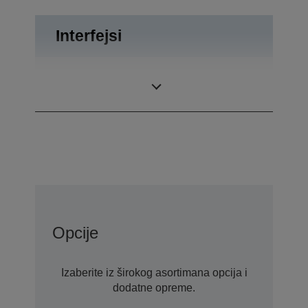
Interfejsi
Drawer kick-out,
Priključci
USB 2.0
Opcije
Izaberite iz širokog asortimana opcija i
dodatne opreme.