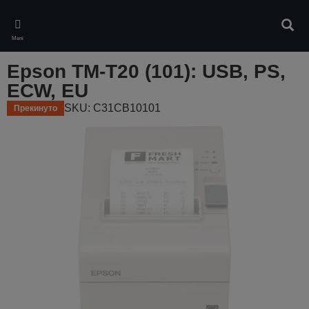
Skip
to
Pretr
main
Meni
content
Epson TM-T20 (101): USB, PS,
ECW, EU
SKU: C31CB10101
Прекинуто