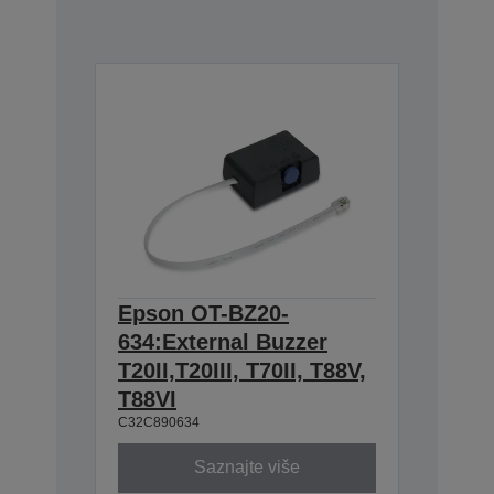
Epson OT-BZ20-
634:External Buzzer
T20II,T20III, T70II, T88V,
T88VI
C32C890634
Saznajte više