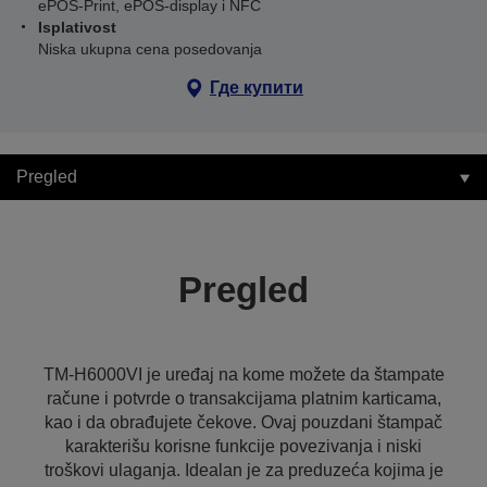
ePOS-Print, ePOS-display i NFC
Isplativost
Niska ukupna cena posedovanja
Где купити
Pregled
Pregled
TM-H6000VI je uređaj na kome možete da štampate
račune i potvrde o transakcijama platnim karticama,
kao i da obrađujete čekove. Ovaj pouzdani štampač
karakterišu korisne funkcije povezivanja i niski
troškovi ulaganja. Idealan je za preduzeća kojima je