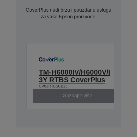
CoverPlus nudi brzu i pouzdanu uslugu
za vaše Epson proizvode.
TM-H6000IV/H6000V/I
3Y RTBS CoverPlus
CP03RTBSCB25
Saznajte više