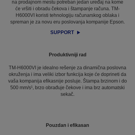
na prodajnom mestu potreban jedan uređaj na kome
će vršiti i obradu čekova i štampanje računa. TM-
H6000VI koristi tehnologiju računarskog oblaka i
spreman je za novu eru poslovanja kompanije Epson.
SUPPORT
Produktivniji rad
TM-H6000VI je idealno rešenje za dinamična poslovna
okruženja i ima veliki izbor funkcija koje će doprineti da
vaša kompanija efikasnije posluje. Štampa brzinom i do
500 mm/s¹, brzo obrađuje čekove i ima brz automatski
sekač.
Pouzdan i efikasan