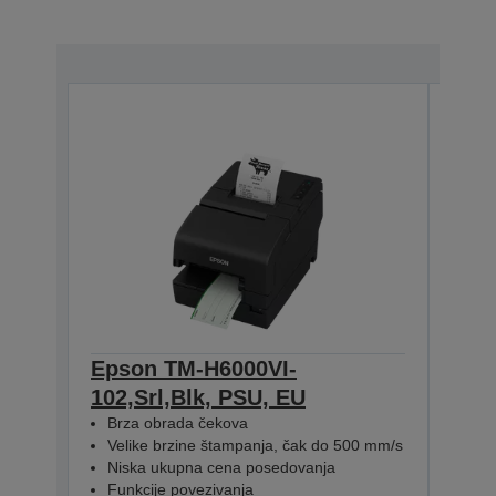
Epson TM-H6000VI-
Eps
102,Srl,Blk, PSU, EU
112
Brza obrada čekova
Brz
Velike brzine štampanja, čak do 500 mm/s
Vel
Niska ukupna cena posedovanja
Nis
Funkcije povezivanja
Fun