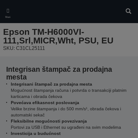
Skip
to
Pretr
main
Meni
content
Epson TM-H6000VI-
111,Srl,MICR,Wht, PSU, EU
SKU: C31CL25111
Integrisan štampač za prodajna
mesta
Integrisani štampač za prodajna mesta
Mogućnost štampanja računa i potvrda o transakciji platnim
karticama i obrada čekova
Povećava efikasnost poslovanja
Velike brzine štampanja i do 500 mm/s¹, obrada čekova i
automatski sekač
Fleksibilne mogućnosti povezivanja
Portovi za USB i Ethernet su ugrađeni na svim modelima
Investicija u budućnost