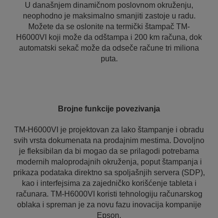
U današnjem dinamičnom poslovnom okruženju,
neophodno je maksimalno smanjiti zastoje u radu.
Možete da se oslonite na termički štampač TM-
H6000VI koji može da odštampa i 200 km računa, dok
automatski sekač može da odseče račune tri miliona
puta.
Brojne funkcije povezivanja
TM-H6000VI je projektovan za lako štampanje i obradu
svih vrsta dokumenata na prodajnim mestima. Dovoljno
je fleksibilan da bi mogao da se prilagodi potrebama
modernih maloprodajnih okruženja, poput štampanja i
prikaza podataka direktno sa spoljašnjih servera (SDP),
kao i interfejsima za zajedničko korišćenje tableta i
računara. TM-H6000VI koristi tehnologiju računarskog
oblaka i spreman je za novu fazu inovacija kompanije
Epson.