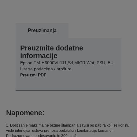
Preuzimanja
Preuzmite dodatne
informacije
Epson TM-H6000VI-111,Srl,MICR,Wht, PSU, EU
List sa podacima / brošura
Preuzmi PDF
Napomene:
1. Dostizanje maksimalne brzine štampanja zavisi od papira koji se koristi,
vrste interfejsa, uslova prenosa podataka i kombinacije komandi.
Podrazumevano podešavanje je 300 mm/s.