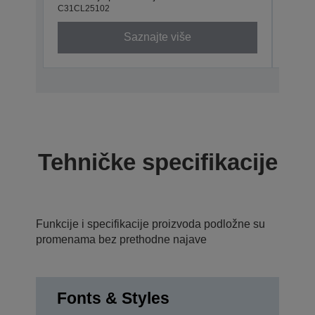
C31CL25102
C31CL
Saznajte više
Tehničke specifikacije
Funkcije i specifikacije proizvoda podložne su
promenama bez prethodne najave
Fonts & Styles