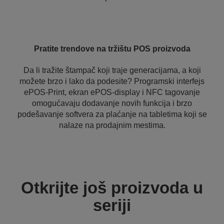
Pratite trendove na tržištu POS proizvoda
Da li tražite štampač koji traje generacijama, a koji
možete brzo i lako da podesite? Programski interfejs
ePOS-Print, ekran ePOS-display i NFC tagovanje
omogućavaju dodavanje novih funkcija i brzo
podešavanje softvera za plaćanje na tabletima koji se
nalaze na prodajnim mestima.
Otkrijte još proizvoda u
seriji