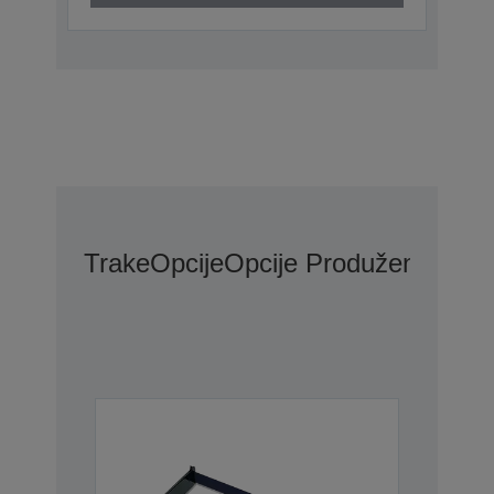
Trake
Opcije
Opcije Produžene Gara