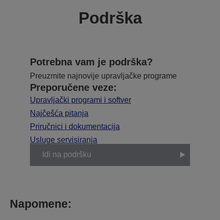
Podrška
Potrebna vam je podrška?
Preuzmite najnovije upravljačke programe
Preporučene veze:
Upravljački programi i softver
Najčešća pitanja
Priručnici i dokumentacija
Usluge servisiranja
Idi na podršku
Napomene: