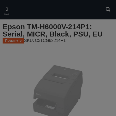
Skip
to
Pretr
main
Meni
content
Epson TM-H6000V-214P1:
Serial, MICR, Black, PSU, EU
SKU: C31CG62214P1
Прекинуто