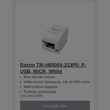
Epson TM-H6000V-213P0: P-
USB, MICR, White
Brza obrada čekova
Velike brzine štampanja, čak do 350 mm/s
Mali troškovi ulaganja
Funkcije povezivanja
C31CG62213P0
Saznajte više