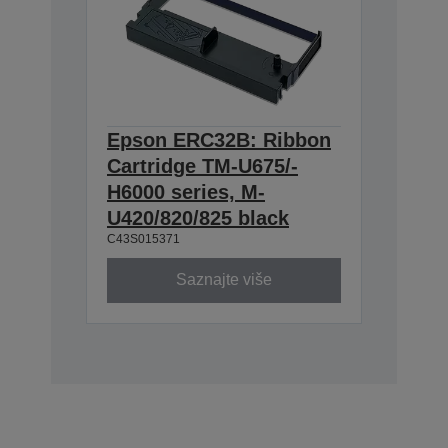
Epson ERC32B: Ribbon
Cartridge TM-U675/-
H6000 series, M-
U420/820/825 black
C43S015371
Saznajte više