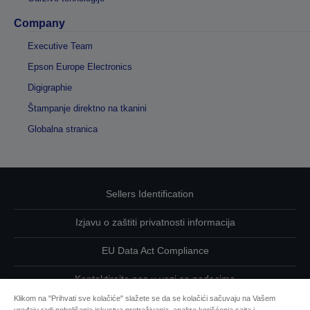
Company
Executive Team
Epson Europe Electronics
Digigraphie
Štampanje direktno na tkanini
Globalna stranica
Sellers Identification
Izjavu o zaštiti privatnosti informacija
EU Data Act Compliance
Kontaktirajte nas u vezi sa podacima
Klikom na "Prihvati sve kolačiće" slažete se da se kolačići sačuvaju na Vašem
Informacije o kolačićima