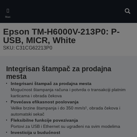
Skip
to
Pretr
main
Meni
content
Epson TM-H6000V-213P0: P-
USB, MICR, White
SKU: C31CG62213P0
Integrisan štampač za prodajna
mesta
Integrisani štampač za prodajna mesta
Mogućnost štampanja računa i potvrda o transakciji platnim
karticama i obrada čekova
Povećava efikasnost poslovanja
Velike brzine štampanja i do 350 mm/s¹, obrada čekova i
automatski sekač
Fleksibilne funkcije povezivanja
Portovi za USB i Ethernet su ugrađeni na svim modelima
Investicija u budućnost