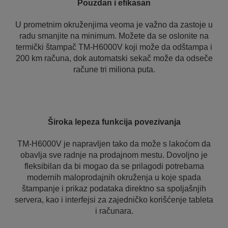
Pouzdan i efikasan
U prometnim okruženjima veoma je važno da zastoje u
radu smanjite na minimum. Možete da se oslonite na
termički štampač TM-H6000V koji može da odštampa i
200 km računa, dok automatski sekač može da odseče
račune tri miliona puta.
Široka lepeza funkcija povezivanja
TM-H6000V je napravljen tako da može s lakoćom da
obavlja sve radnje na prodajnom mestu. Dovoljno je
fleksibilan da bi mogao da se prilagodi potrebama
modernih maloprodajnih okruženja u koje spada
štampanje i prikaz podataka direktno sa spoljašnjih
servera, kao i interfejsi za zajedničko korišćenje tableta
i računara.