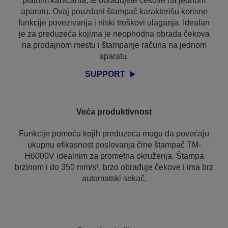
platnim karticama, te obrađujete čekove na jednom
aparatu. Ovaj pouzdani štampač karakterišu korisne
funkcije povezivanja i niski troškovi ulaganja. Idealan
je za preduzeća kojima je neophodna obrada čekova
na prodajnom mestu i štampanje računa na jednom
aparatu.
SUPPORT
Veća produktivnost
Funkcije pomoću kojih preduzeća mogu da povećaju
ukupnu efikasnost poslovanja čine štampač TM-
H6000V idealnim za prometna okruženja. Štampa
brzinom i do 350 mm/s¹, brzo obrađuje čekove i ima brz
automatski sekač.