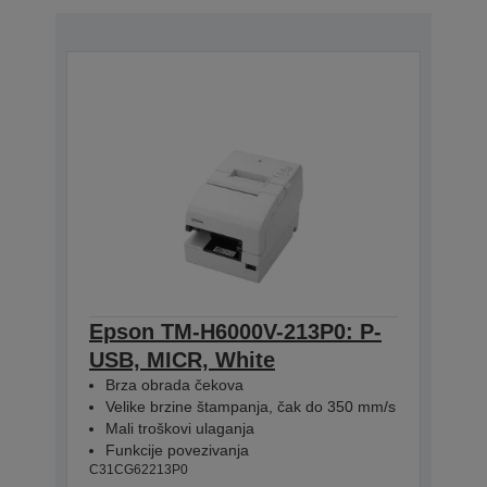
Epson TM-H6000V-213P0: P-
USB, MICR, White
Brza obrada čekova
Velike brzine štampanja, čak do 350 mm/s
Mali troškovi ulaganja
Funkcije povezivanja
C31CG62213P0