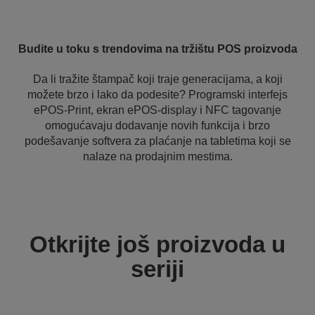
Budite u toku s trendovima na tržištu POS proizvoda
Da li tražite štampač koji traje generacijama, a koji
možete brzo i lako da podesite? Programski interfejs
ePOS-Print, ekran ePOS-display i NFC tagovanje
omogućavaju dodavanje novih funkcija i brzo
podešavanje softvera za plaćanje na tabletima koji se
nalaze na prodajnim mestima.
Otkrijte još proizvoda u
seriji