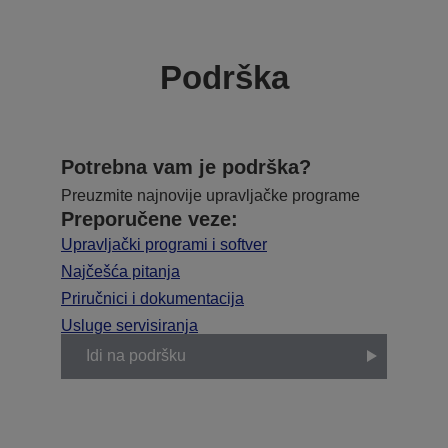
Podrška
Potrebna vam je podrška?
Preuzmite najnovije upravljačke programe
Preporučene veze:
Upravljački programi i softver
Najčešća pitanja
Priručnici i dokumentacija
Usluge servisiranja
Idi na podršku