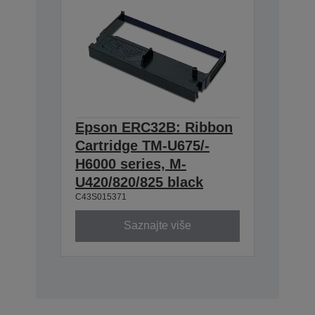
Epson ERC32B: Ribbon
Cartridge TM-U675/-
H6000 series, M-
U420/820/825 black
C43S015371
Saznajte više