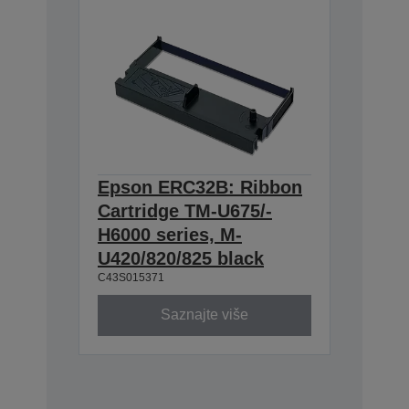
Epson ERC32B: Ribbon
Cartridge TM-U675/-
H6000 series, M-
U420/820/825 black
C43S015371
Saznajte više