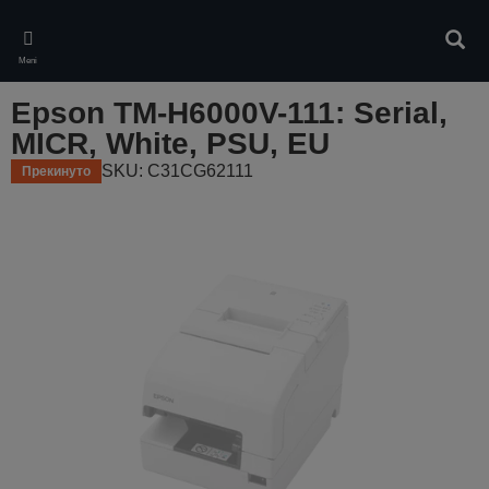
Skip
to
Pretr
main
Meni
content
Epson TM-H6000V-111: Serial,
MICR, White, PSU, EU
SKU: C31CG62111
Прекинуто