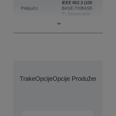
IEEE 802.3 (100
Priključci
BASE-TX/BASE-
T), Drawer kick-
out, Customer
Display
Trake
Opcije
Opcije Produžene Gara