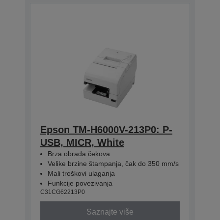
Epson TM-H6000V-213P0: P-
USB, MICR, White
Brza obrada čekova
Velike brzine štampanja, čak do 350 mm/s
Mali troškovi ulaganja
Funkcije povezivanja
C31CG62213P0
Saznajte više