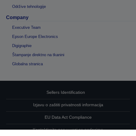
Održive tehnologije
Company
Executive Team
Epson Europe Electronics
Digigraphie
Štampanje direktno na tkanini
Globalna stranica
Sellers Identification
Izjavu o zaštiti privatnosti informacija
EU Data Act Compliance
Kontaktirajte nas u vezi sa podacima