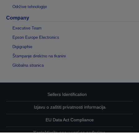
Održive tehnologije
Company
Executive Team
Epson Europe Electronics
Digigraphie
Štampanje direktno na tkanini
Globalna stranica
Sellers Identification
Izjavu o zaštiti privatnosti informacija
EU Data Act Compliance
Kontaktirajte nas u vezi sa podacima