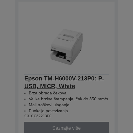
Epson TM-H6000V-213P0: P-
USB, MICR, White
Brza obrada čekova
Velike brzine štampanja, čak do 350 mm/s
Mali troškovi ulaganja
Funkcije povezivanja
C31CG62213P0
Saznajte više