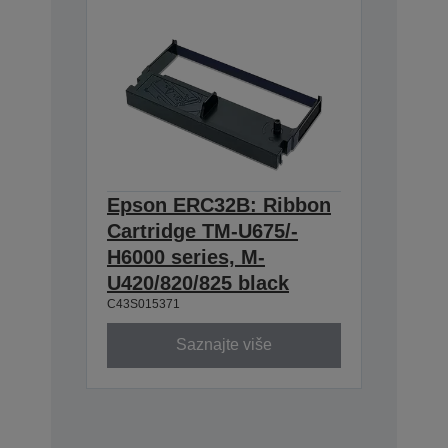
Epson ERC32B: Ribbon
Cartridge TM-U675/-
H6000 series, M-
U420/820/825 black
C43S015371
Saznajte više