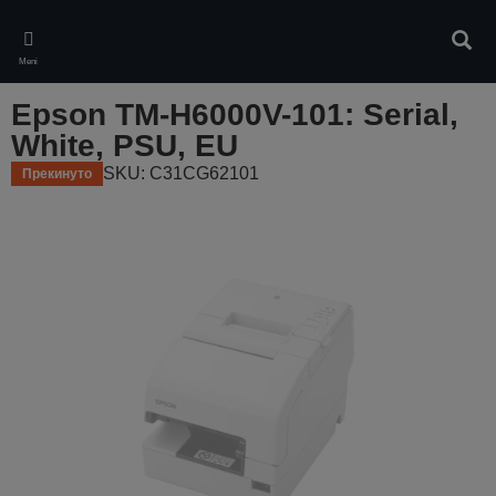
Skip
to
Pretr
main
Meni
content
Epson TM-H6000V-101: Serial,
White, PSU, EU
SKU: C31CG62101
Прекинуто