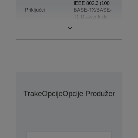
IEEE 802.3 (100
Priključci
BASE-TX/BASE-
T), Drawer kick-
out, Customer
Display
Trake
Opcije
Opcije Produžene Gara