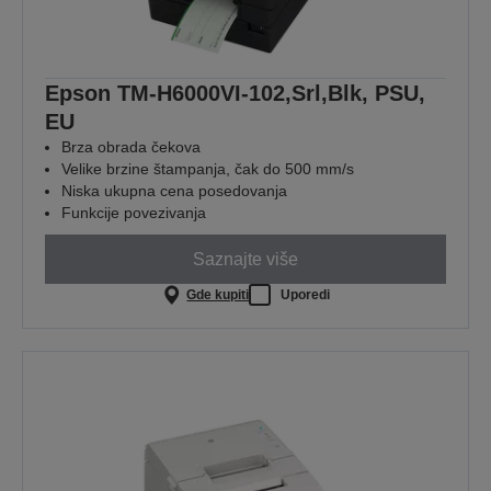
Epson TM-H6000VI-102,Srl,Blk, PSU,
EU
Brza obrada čekova
Velike brzine štampanja, čak do 500 mm/s
Niska ukupna cena posedovanja
Funkcije povezivanja
Saznajte više
Gde kupiti
Uporedi