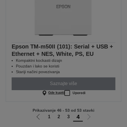
Epson TM-m50II (101): Serial + USB +
Ethernet + NES, White, PS, EU
Kompaktni kockasti dizajn
Pouzdan i lako se koristi
Stariji načini povezivanja
Saznajte više
Gde kupiti
Uporedi
Prikazivanje 46 - 53 od 53 stavki
4
1
2
3
Idi
Idi
na
na