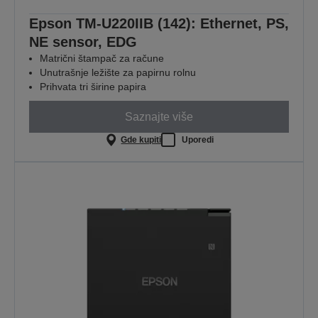
Epson TM-U220IIB (142): Ethernet, PS,
NE sensor, EDG
Matrični štampač za račune
Unutrašnje ležište za papirnu rolnu
Prihvata tri širine papira
Saznajte više
Gde kupiti
Uporedi