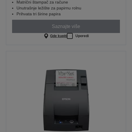
Matrični štampač za račune
Unutrašnje ležište za papirnu rolnu
Prihvata tri širine papira
Saznajte više
Gde kupiti
Uporedi