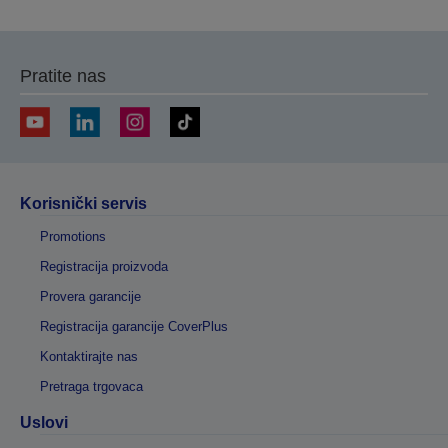
prethodnu
sledeću
stranicu
stranicu
Pratite nas
Korisnički servis
Promotions
Registracija proizvoda
Provera garancije
Registracija garancije CoverPlus
Kontaktirajte nas
Pretraga trgovaca
Uslovi