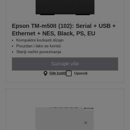
Epson TM-m50II (102): Serial + USB +
Ethernet + NES, Black, PS, EU
Kompaktni kockasti dizajn
Pouzdan i lako se koristi
Stariji načini povezivanja
Saznajte više
Gde kupiti
Uporedi