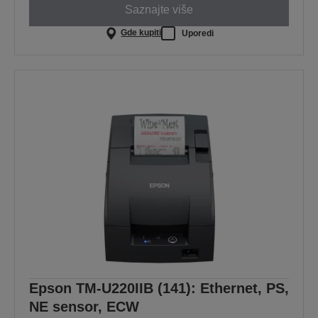
Saznajte više
Gde kupiti
Uporedi
Epson TM-U220IIB (141): Ethernet, PS,
NE sensor, ECW