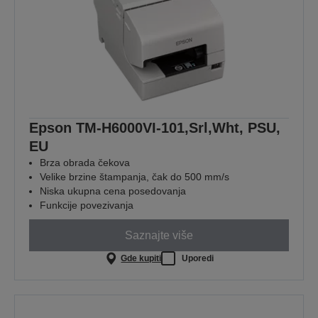
Epson TM-H6000VI-101,Srl,Wht, PSU,
EU
Brza obrada čekova
Velike brzine štampanja, čak do 500 mm/s
Niska ukupna cena posedovanja
Funkcije povezivanja
Saznajte više
Gde kupiti
Uporedi