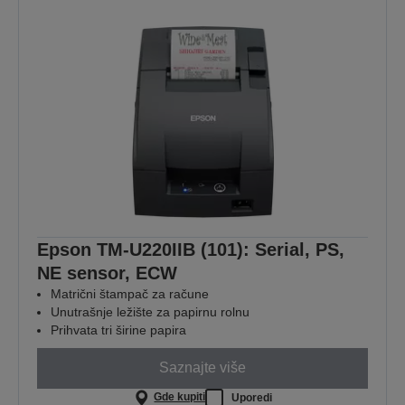
Epson TM-U220IIB (101): Serial, PS,
NE sensor, ECW
Matrični štampač za račune
Unutrašnje ležište za papirnu rolnu
Prihvata tri širine papira
Saznajte više
Gde kupiti
Uporedi