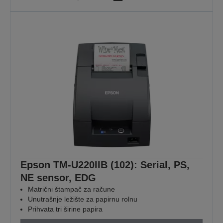
Epson TM-U220IIB (102): Serial, PS,
NE sensor, EDG
Matrični štampač za račune
Unutrašnje ležište za papirnu rolnu
Prihvata tri širine papira