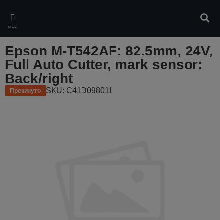
Skip
to
Pretr
main
Meni
content
Epson M-T542AF: 82.5mm, 24V,
Full Auto Cutter, mark sensor:
Back/right
SKU: C41D098011
Прекинуто