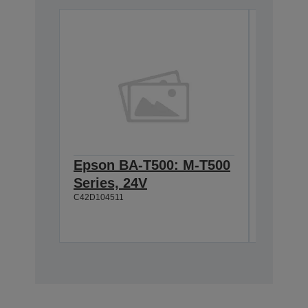
Epson BA-T500: M-T500
Epson
Series, 24V
Cable 
C42D104511
T500, 
C42D1180