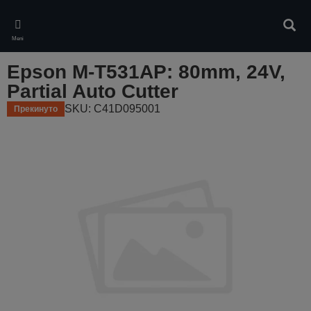
Skip
to
Pretr
main
Meni
content
Epson M-T531AP: 80mm, 24V,
Partial Auto Cutter
SKU: C41D095001
Прекинуто