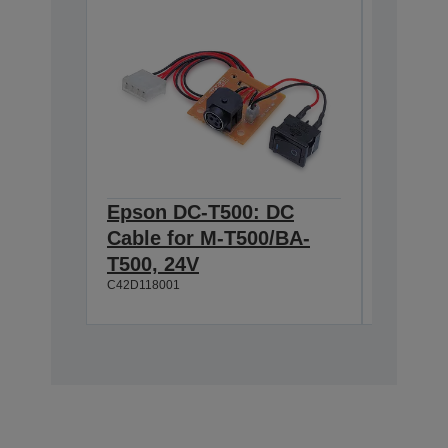
Epson DC-T500: DC
Epson
Cable for M-T500/BA-
Series
C42D1045
T500, 24V
C42D118001