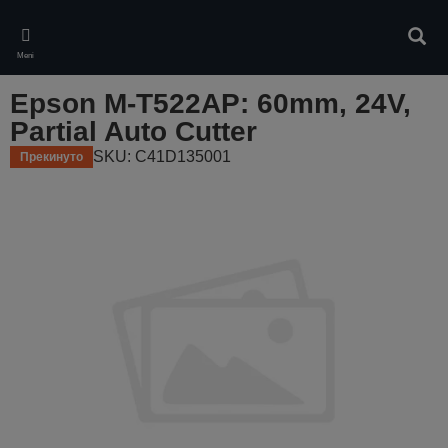
Skip
to
Pretr
main
Meni
content
Epson M-T522AP: 60mm, 24V,
Partial Auto Cutter
SKU: C41D135001
Прекинуто