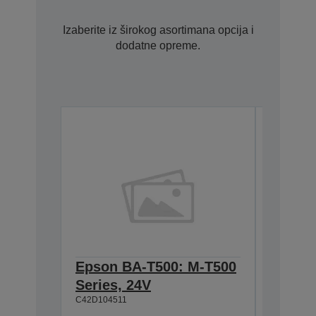
Izaberite iz širokog asortimana opcija i
dodatne opreme.
Epson BA-T500: M-T500
Epson
Series, 24V
Cable 
C42D104511
T500, 