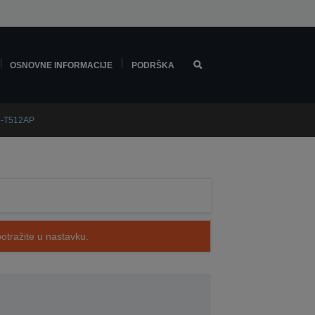
OSNOVNE INFORMACIJE
PODRŠKA
M-T512AP
potražite u nastavku.