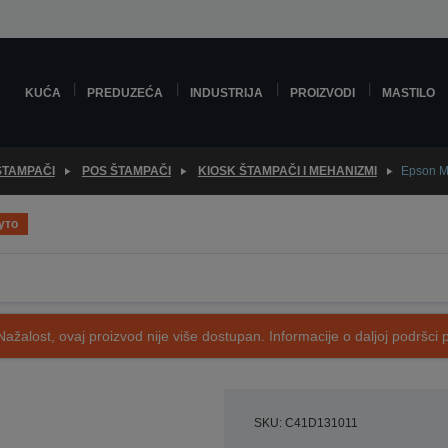
KUĆA
PREDUZEĆA
INDUSTRIJA
PROIZVODI
MASTILO
ŠTAMPAČI
POS ŠTAMPAČI
KIOSK ŠTAMPAČI I MEHANIZMI
Epson 
уто
Nažalost, ovaj proizvod nije više dostupan. Informacije o daljoj podršci 
SKU: C41D131011