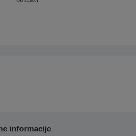
C42D118001
e informacije