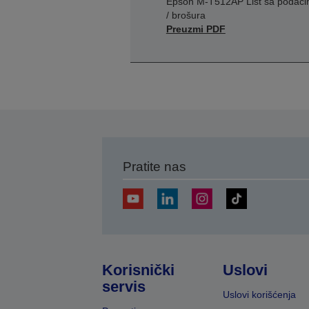
Epson M-T512AP List sa podac
/ brošura
Preuzmi PDF
Pratite nas
Korisnički
Uslovi
servis
Uslovi korišćenja