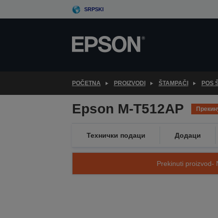
Skip
SRPSKI
to
main
content
POČETNA
PROIZVODI
ŠTAMPAČI
POS 
Epson M-T512AP
Прекин
Технички подаци
Додаци
Prekinuti proizvod- 