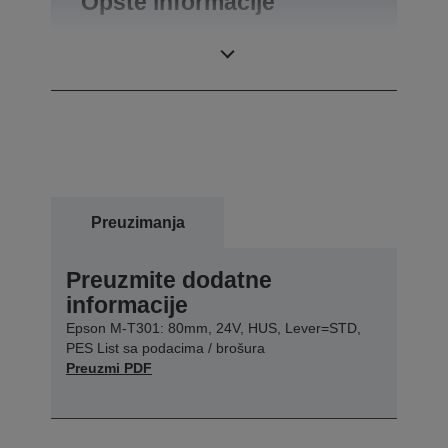
Opšte informacije
Težina
0,18 kg
Preuzimanja
Preuzmite dodatne
informacije
Epson M-T301: 80mm, 24V, HUS, Lever=STD,
PES List sa podacima / brošura
Preuzmi PDF