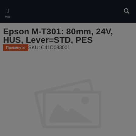
Skip
to
Pretr
main
Meni
content
Epson M-T301: 80mm, 24V,
HUS, Lever=STD, PES
SKU: C41D083001
Прекинуто