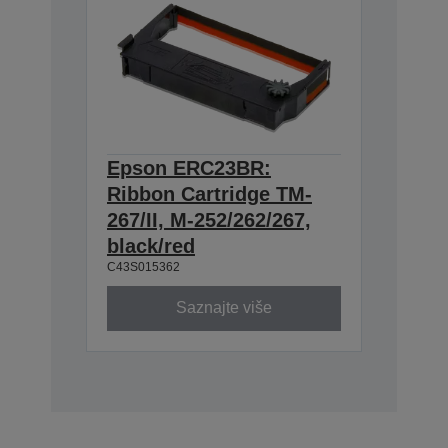
Epson ERC23BR:
Ribbon Cartridge TM-
267/II, M-252/262/267,
black/red
C43S015362
Saznajte više