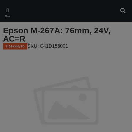
Skip
to
Pretr
main
Meni
content
Epson M-267A: 76mm, 24V,
AC=R
SKU: C41D155001
Прекинуто