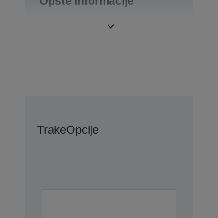
Opšte informacije
Težina
0,34 kg
Trake
Opcije