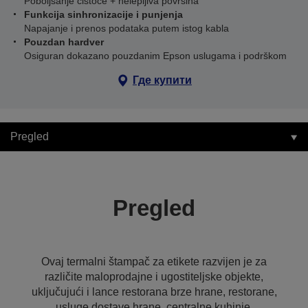
Poboljšanje čistoće + nelepljiva površina
Funkcija sinhronizacije i punjenja
Napajanje i prenos podataka putem istog kabla
Pouzdan hardver
Osiguran dokazano pouzdanim Epson uslugama i podrškom
Где купити
Pregled
Pregled
Ovaj termalni štampač za etikete razvijen je za
različite maloprodajne i ugostiteljske objekte,
uključujući i lance restorana brze hrane, restorane,
usluge dostave hrane, centralne kuhinje,