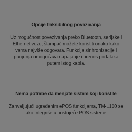
Opcije fleksibilnog povezivanja
Uz mogućnost povezivanja preko Bluetooth, serijske i
Ethernet veze, štampač možete koristiti onako kako
vama najviše odgovara. Funkcija sinhronizacije i
punjenja omogućava napajanje i prenos podataka
putem istog kabla.
Nema potrebe da menjate sistem koji koristite
Zahvaljujući ugrađenim ePOS funkcijama, TM-L100 se
lako integriše u postojeće POS sisteme.