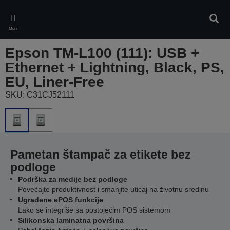
Skip
to
Pretr
main
Meni
content
Epson TM-L100 (111): USB +
Ethernet + Lightning, Black, PS,
EU, Liner-Free
SKU: C31CJ52111
Pametan štampač za etikete bez
podloge
Podrška za medije bez podloge
Povećajte produktivnost i smanjite uticaj na životnu sredinu
Ugrađene ePOS funkcije
Lako se integriše sa postojećim POS sistemom
Silikonska laminatna površina