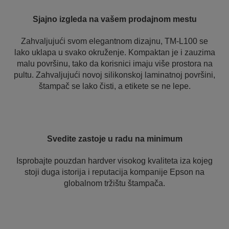
Sjajno izgleda na vašem prodajnom mestu
Zahvaljujući svom elegantnom dizajnu, TM-L100 se
lako uklapa u svako okruženje. Kompaktan je i zauzima
malu površinu, tako da korisnici imaju više prostora na
pultu. Zahvaljujući novoj silikonskoj laminatnoj površini,
štampač se lako čisti, a etikete se ne lepe.
Svedite zastoje u radu na minimum
Isprobajte pouzdan hardver visokog kvaliteta iza kojeg
stoji duga istorija i reputacija kompanije Epson na
globalnom tržištu štampača.