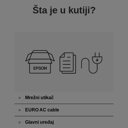
Šta je u kutiji?
Mrežni utikač
EURO AC cable
Glavni uređaj