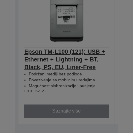
Epson TM-L100 (121): USB +
Eps
Ethernet + Lightning + BT,
Ethe
Black, PS, EU, Liner-Free
PS, 
Podržani mediji bez podloge
Pod
Povezivanje sa mobilnim uređajima
Pov
Mogućnost sinhronizacije i punjenja
Mog
C31CJ52121
C31CJ
Saznajte više