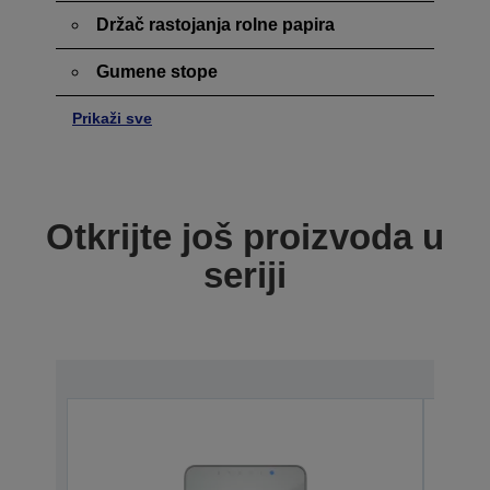
Držač rastojanja rolne papira
Gumene stope
Prikaži sve
Otkrijte još proizvoda u
seriji