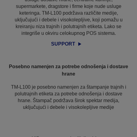
supermarkete, dragstore i firme koje nude usluge
keteringa. TM-L100 podržava različite medije,
uključujući i debele i visokolepljive, koji pomažu u
kreiranju niza trajnih i polutrajnih etiketa. Lako se
integriše u okviru celokupnog POS sistema.
SUPPORT
Posebno namenjen za potrebe odnošenja i dostave
hrane
TM-L100 je posebno namenjen za štampanje trajnih i
polutrajnih etiketa za potrebe odnošenja i dostave
hrane. Štampač podržava širok spektar medija,
uključujući i debele i visokolepljive medije