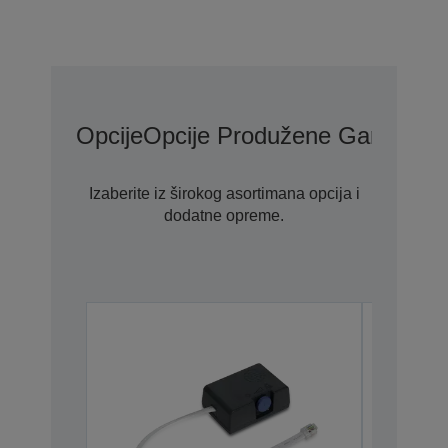
Opcije
Opcije Produžene Garancije
Izaberite iz širokog asortimana opcija i
dodatne opreme.