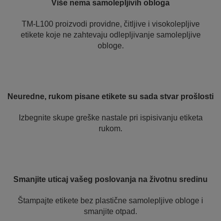
Više nema samolepljivih obloga
TM-L100 proizvodi providne, čitljive i visokolepljive
etikete koje ne zahtevaju odlepljivanje samolepljive
obloge.
Neuredne, rukom pisane etikete su sada stvar prošlosti
Izbegnite skupe greške nastale pri ispisivanju etiketa
rukom.
Smanjite uticaj vašeg poslovanja na životnu sredinu
Štampajte etikete bez plastične samolepljive obloge i
smanjite otpad.