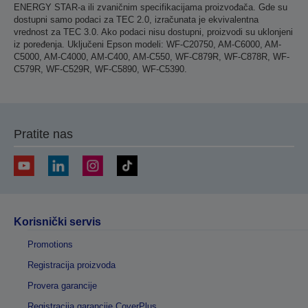
ENERGY STAR-a ili zvaničnim specifikacijama proizvođača. Gde su
dostupni samo podaci za TEC 2.0, izračunata je ekvivalentna
vrednost za TEC 3.0. Ako podaci nisu dostupni, proizvodi su uklonjeni
iz poređenja. Uključeni Epson modeli: WF-C20750, AM-C6000, AM-
C5000, AM-C4000, AM-C400, AM-C550, WF-C879R, WF-C878R, WF-
C579R, WF-C529R, WF-C5890, WF-C5390.
Pratite nas
Korisnički servis
Promotions
Registracija proizvoda
Provera garancije
Registracija garancije CoverPlus