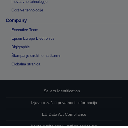
Inovativne tehnologije
Održive tehnologije
Company
Executive Team
Epson Europe Electronics
Digigraphie
Štampanje direktno na tkanini
Globalna stranica
Sellers Identification
Izjavu o zaštiti privatnosti informacija
EU Data Act Compliance
Kontaktirajte nas u vezi sa podacima