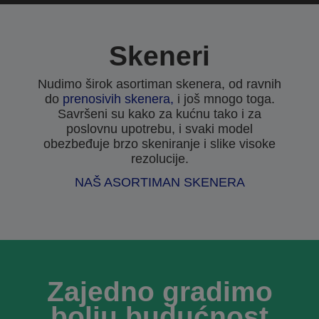
Skeneri
Nudimo širok asortiman skenera, od ravnih
do
prenosivih skenera,
i još mnogo toga.
Savršeni su kako za kućnu tako i za
poslovnu upotrebu, i svaki model
obezbeđuje brzo skeniranje i slike visoke
rezolucije.
NAŠ ASORTIMAN SKENERA
Zajedno gradimo
bolju budućnost