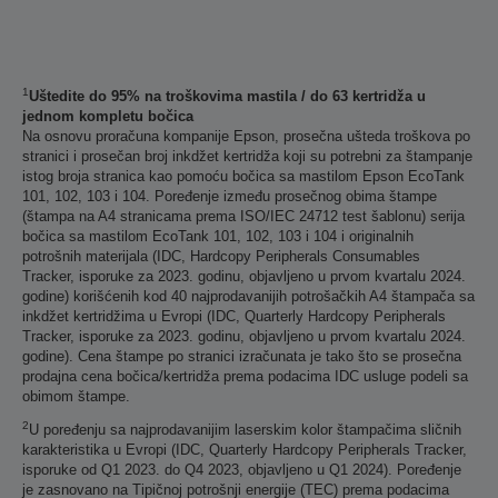
1
Uštedite do 95% na troškovima mastila / do 63 kertridža u
jednom kompletu bočica
Na osnovu proračuna kompanije Epson, prosečna ušteda troškova po
stranici i prosečan broj inkdžet kertridža koji su potrebni za štampanje
istog broja stranica kao pomoću bočica sa mastilom Epson EcoTank
101, 102, 103 i 104. Poređenje između prosečnog obima štampe
(štampa na A4 stranicama prema ISO/IEC 24712 test šablonu) serija
bočica sa mastilom EcoTank 101, 102, 103 i 104 i originalnih
potrošnih materijala (IDC, Hardcopy Peripherals Consumables
Tracker, isporuke za 2023. godinu, objavljeno u prvom kvartalu 2024.
godine) korišćenih kod 40 najprodavanijih potrošačkih A4 štampača sa
inkdžet kertridžima u Evropi (IDC, Quarterly Hardcopy Peripherals
Tracker, isporuke za 2023. godinu, objavljeno u prvom kvartalu 2024.
godine). Cena štampe po stranici izračunata je tako što se prosečna
prodajna cena bočica/kertridža prema podacima IDC usluge podeli sa
obimom štampe.
2
U poređenju sa najprodavanijim laserskim kolor štampačima sličnih
karakteristika u Evropi (IDC, Quarterly Hardcopy Peripherals Tracker,
isporuke od Q1 2023. do Q4 2023, objavljeno u Q1 2024). Poređenje
je zasnovano na Tipičnoj potrošnji energije (TEC) prema podacima