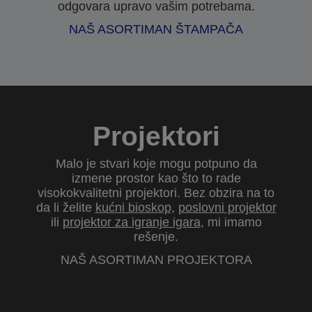
odgovara upravo vašim potrebama.
NAŠ ASORTIMAN ŠTAMPAČA
Projektori
Malo je stvari koje mogu potpuno da
izmene prostor kao što to rade
visokokvalitetni projektori. Bez obzira na to
da li želite
kućni bioskop
,
poslovni projektor
ili
projektor za igranje igara
, mi imamo
rešenje.
NAŠ ASORTIMAN PROJEKTORA