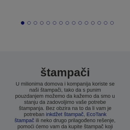
štampači
U milionima domova i kompanija koriste se
naši štampači, tako da s punim
pouzdanjem možemo da kažemo da smo u
stanju da zadovoljimo vaše potrebe
štampanja. Bez obzira na to da li vam je
potreban
inkdžet štampač
,
EcoTank
štampač
ili neko drugo prilagođeno rešenje,
pomoći ćemo vam da kupite štampač koji