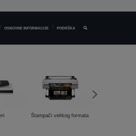
OSNOVNE INFORMACIJE
PODRŠKA
ri
Štampači velikog formata
POS štampa