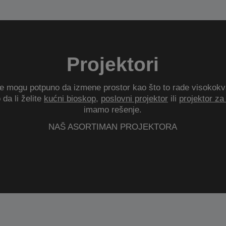
Projektori
je mogu potpuno da izmene prostor kao što to rade visokokval
 da li želite
kućni bioskop
,
poslovni projektor
ili
projektor za 
imamo rešenje.
NAŠ ASORTIMAN PROJEKTORA