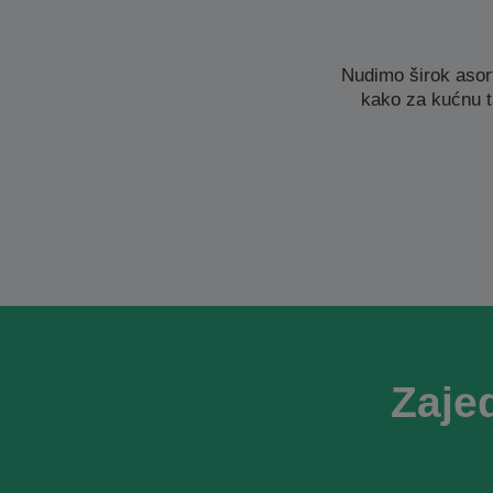
Nudimo širok asor
kako za kućnu t
Zaje