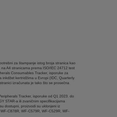
potrebni za štampanje istog broja stranica kao
 na A4 stranicama prema ISO/IEC 24712 test
ipherals Consumables Tracker, isporuke za
 inkdžet kertridžima u Evropi (IDC, Quarterly
tranici izračunata je tako što se prosečna
Peripherals Tracker, isporuke od Q1 2023. do
Y STAR-a ili zvaničnim specifikacijama
 dostupni, proizvodi su uklonjeni iz
R, WF-C878R, WF-C579R, WF-C529R, WF-