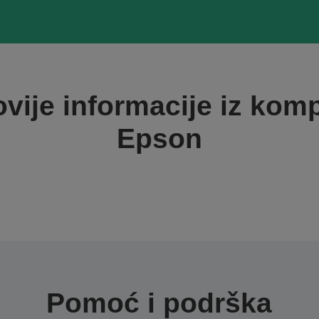
vije informacije iz kom
Epson
Pomoć i podrška