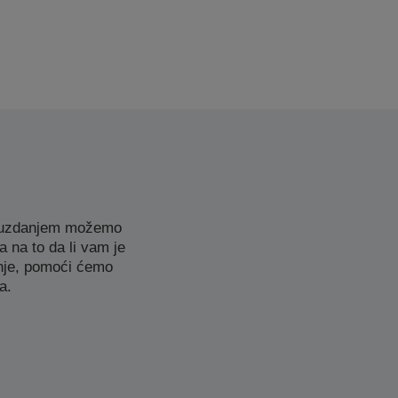
 pouzdanjem možemo
 na to da li vam je
enje, pomoći ćemo
a.