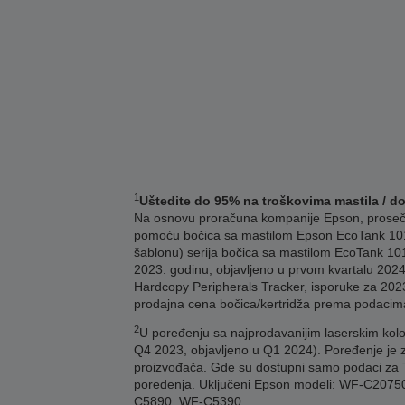
1
Uštedite do 95% na troškovima mastila / d
Na osnovu proračuna kompanije Epson, prosečna 
pomoću bočica sa mastilom Epson EcoTank 101
šablonu) serija bočica sa mastilom EcoTank 101
2023. godinu, objavljeno u prvom kvartalu 2024
Hardcopy Peripherals Tracker, isporuke za 2023
prodajna cena bočica/kertridža prema podacim
2
U poređenju sa najprodavanijim laserskim kolo
Q4 2023, objavljeno u Q1 2024). Poređenje je 
proizvođača. Gde su dostupni samo podaci za TE
poređenja. Uključeni Epson modeli: WF-C2
C5890, WF-C5390.