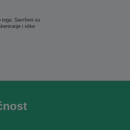
 toga. Savršeni su
eniranje i slike
ćnost