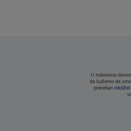
U milionima domov
da kažemo da smo u
potreban
inkdže
v