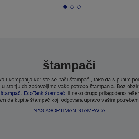
štampači
a i kompanija koriste se naši štampači, tako da s punim
 stanju da zadovoljimo vaše potrebe štampanja. Bez obzira
t štampač
,
EcoTank štampač
ili neko drugo prilagođeno reš
am da kupite štampač koji odgovara upravo vašim potrebam
NAŠ ASORTIMAN ŠTAMPAČA