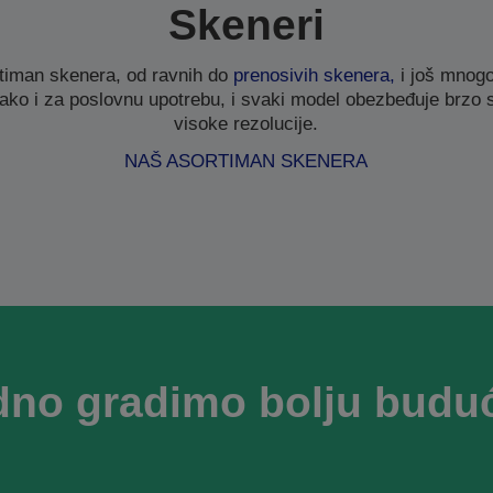
Skeneri
timan skenera, od ravnih do
prenosivih skenera,
i još mnogo
ako i za poslovnu upotrebu, i svaki model obezbeđuje brzo sk
visoke rezolucije.
NAŠ ASORTIMAN SKENERA
dno gradimo bolju budu