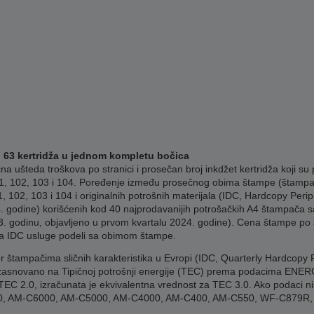
o 63 kertridža u jednom kompletu bočica
ušteda troškova po stranici i prosečan broj inkdžet kertridža koji su 
, 102, 103 i 104. Poređenje između prosečnog obima štampe (štampa
, 102, 103 i 104 i originalnih potrošnih materijala (IDC, Hardcopy Per
. godine) korišćenih kod 40 najprodavanijih potrošačkih A4 štampača sa
. godinu, objavljeno u prvom kvartalu 2024. godine). Cena štampe po s
a IDC usluge podeli sa obimom štampe.
r štampačima sličnih karakteristika u Evropi (IDC, Quarterly Hardcopy 
zasnovano na Tipičnoj potrošnji energije (TEC) prema podacima ENERG
C 2.0, izračunata je ekvivalentna vrednost za TEC 3.0. Ako podaci nisu
0750, AM-C6000, AM-C5000, AM-C4000, AM-C400, AM-C550, WF-C879