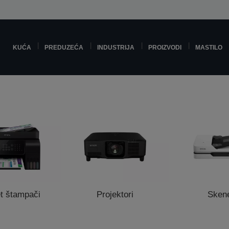
KUĆA
PREDUZEĆA
INDUSTRIJA
PROIZVODI
MASTILO
t štampači
Projektori
Skene