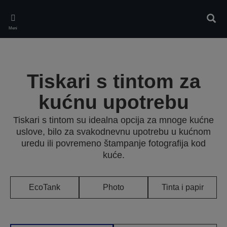
Skip
to
Pretr
main
Meni
content
Tiskari s tintom za
kućnu upotrebu
Tiskari s tintom su idealna opcija za mnoge kućne
uslove, bilo za svakodnevnu upotrebu u kućnom
uredu ili povremeno štampanje fotografija kod
kuće.
EcoTank
Photo
Tinta i papir