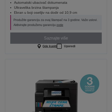
Automatski ubacivač dokumenata
Ultravelika brzina štampanja
Ekran u boji osetljiv na dodir od 10,9 cm
Produžite garanciju za ovaj štampač na 3 godine. Važe uslovi.
Aktivirajte produženu garanciju
ovde
Saznajte više
Gde kupiti
Uporedi