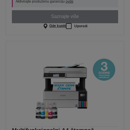
Aktivirajte produženu garanciju
ovde
Saznajte više
Gde kupiti
Uporedi