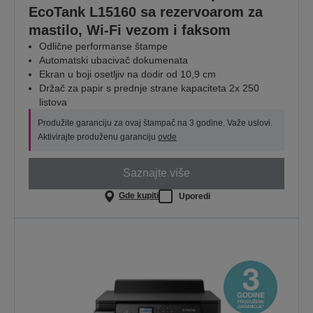
EcoTank L15160 sa rezervoarom za
mastilo, Wi-Fi vezom i faksom
Odlične performanse štampe
Automatski ubacivač dokumenata
Ekran u boji osetljiv na dodir od 10,9 cm
Držač za papir s prednje strane kapaciteta 2x 250
listova
Produžite garanciju za ovaj štampač na 3 godine. Važe uslovi.
Aktivirajte produženu garanciju
ovde
Saznajte više
Gde kupiti
Uporedi