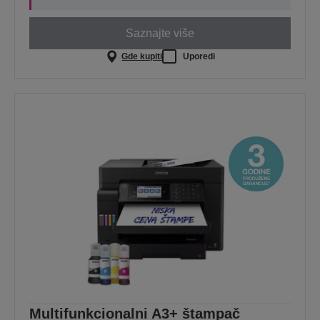
Saznajte više
Gde kupiti
Uporedi
Multifunkcionalni A3+ štampač