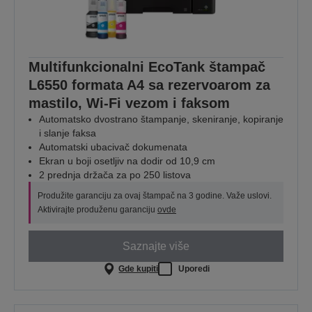
Multifunkcionalni EcoTank štampač
L6550 formata A4 sa rezervoarom za
mastilo, Wi-Fi vezom i faksom
Automatsko dvostrano štampanje, skeniranje, kopiranje
i slanje faksa
Automatski ubacivač dokumenata
Ekran u boji osetljiv na dodir od 10,9 cm
2 prednja držača za po 250 listova
Produžite garanciju za ovaj štampač na 3 godine. Važe uslovi.
Aktivirajte produženu garanciju
ovde
Saznajte više
Gde kupiti
Uporedi