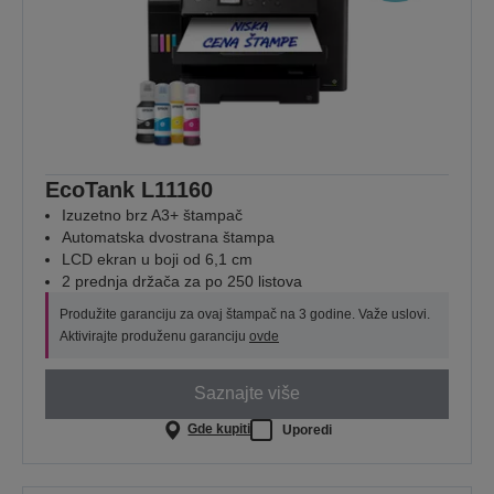
EcoTank L11160
Izuzetno brz A3+ štampač
Automatska dvostrana štampa
LCD ekran u boji od 6,1 cm
2 prednja držača za po 250 listova
Produžite garanciju za ovaj štampač na 3 godine. Važe uslovi.
Aktivirajte produženu garanciju
ovde
Saznajte više
Gde kupiti
Uporedi