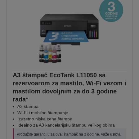
A3 štampač EcoTank L11050 sa
rezervoarom za mastilo, Wi-Fi vezom i
mastilom dovoljnim za do 3 godine
rada*
A3 štampa
Wi-Fi i mobilno štampanje
Izuzetno niska cena štampe
Idealno za A3 kancelarijsku štampu velikog obima
Produžite garanciju za ovaj štampač na 3 godine. Važe uslovi.