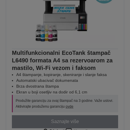
Multifunkcionalni EcoTank štampač
L6490 formata A4 sa rezervoarom za
mastilo, Wi-Fi vezom i faksom
A4 štampanje, kopiranje, skeniranje i slanje faksa
Automatski ubacivač dokumenata
Brza dvostrana štampa
Ekran u boji osetljiv na dodir od 6,1 cm
Produžite garanciju za ovaj štampač na 3 godine. Važe uslovi.
Aktivirajte produženu garanciju
ovde
Saznajte više