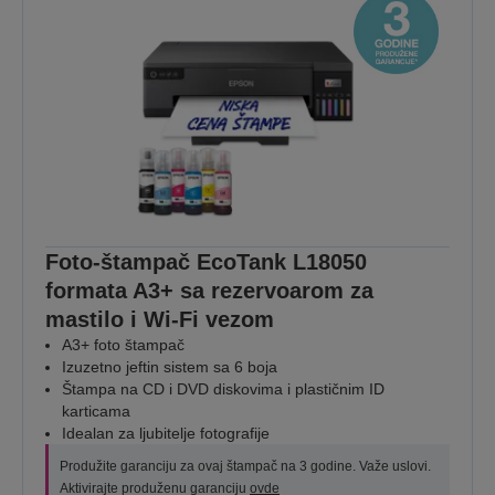
Foto-štampač EcoTank L18050
formata A3+ sa rezervoarom za
mastilo i Wi-Fi vezom
A3+ foto štampač
Izuzetno jeftin sistem sa 6 boja
Štampa na CD i DVD diskovima i plastičnim ID
karticama
Idealan za ljubitelje fotografije
Produžite garanciju za ovaj štampač na 3 godine. Važe uslovi.
Aktivirajte produženu garanciju
ovde