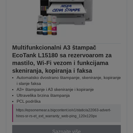
Multifunkcionalni A3 štampač
EcoTank L15180 sa rezervoarom za
mastilo, Wi-Fi vezom i funkcijama
skeniranja, kopiranja i faksa
Automatsko dvostrano štampanje, skeniranje, kopiranje
i slanje faksa
A3+ štampanje i A3 skeniranje i kopiranje
Ultravelika brzina štampanja
PCL podrška
https://epsonemear.a.bigcontent.io/v1/static/a22063-advert-
hires-sr-rs-et_ext_warranty_web-ping_120x120px
Saznajte više