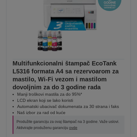
Multifunkcionalni štampač EcoTank
L5316 formata A4 sa rezervoarom za
mastilo, Wi-Fi vezom i mastilom
dovoljnim za do 3 godine rada
Manji troškovi mastila za do 95%*
LCD ekran koji se lako koristi
Automatski ubacivač dokumenata za 30 strana i faks
Naš izbor za rad od kuće
Produžite garanciju za ovaj štampač na 3 godine. Važe uslovi.
Aktivirajte produženu garanciju
ovde