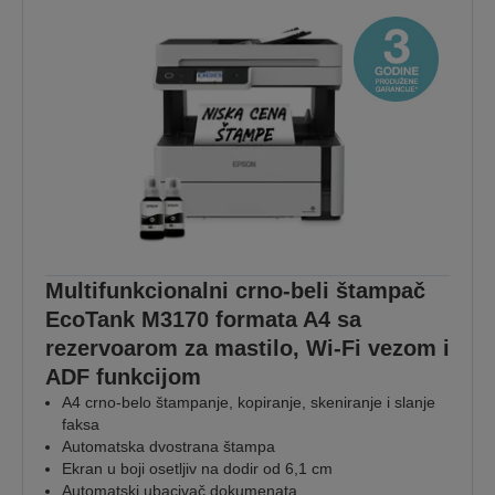
Multifunkcionalni crno-beli štampač
EcoTank M3170 formata A4 sa
rezervoarom za mastilo, Wi-Fi vezom i
ADF funkcijom
A4 crno-belo štampanje, kopiranje, skeniranje i slanje
faksa
Automatska dvostrana štampa
Ekran u boji osetljiv na dodir od 6,1 cm
Automatski ubacivač dokumenata