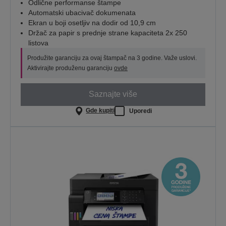
Odlične performanse štampe
Automatski ubacivač dokumenata
Ekran u boji osetljiv na dodir od 10,9 cm
Držač za papir s prednje strane kapaciteta 2x 250
listova
Produžite garanciju za ovaj štampač na 3 godine. Važe uslovi.
Aktivirajte produženu garanciju
ovde
Saznajte više
Gde kupiti
Uporedi