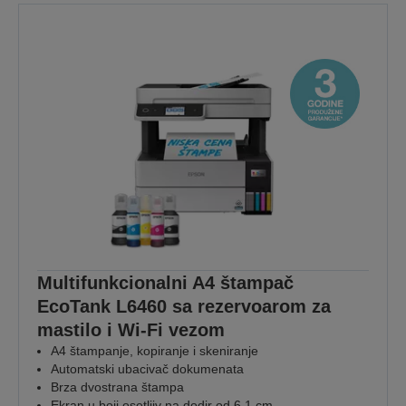
Multifunkcionalni A4 štampač
EcoTank L6460 sa rezervoarom za
mastilo i Wi-Fi vezom
A4 štampanje, kopiranje i skeniranje
Automatski ubacivač dokumenata
Brza dvostrana štampa
Ekran u boji osetljiv na dodir od 6,1 cm