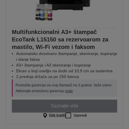
Multifunkcionalni A3+ štampač
EcoTank L15150 sa rezervoarom za
mastilo, Wi-Fi vezom i faksom
Automatsko dvostrano štampanje, skeniranje, kopiranje
i slanje faksa
A3+ štampanje i A3 skeniranje i kopiranje
Ekran u boji osetljiv na dodir od 10,9 cm sa tasterima
2 prednja držača za po 250 listova
Produžite garanciju za ovaj štampač na 3 godine. Važe uslovi.
Aktivirajte produženu garanciju
ovde
Saznajte više
Gde kupiti
Uporedi