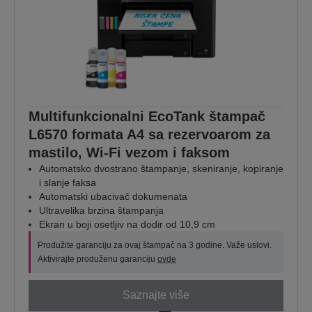
Multifunkcionalni EcoTank štampač
L6570 formata A4 sa rezervoarom za
mastilo, Wi-Fi vezom i faksom
Automatsko dvostrano štampanje, skeniranje, kopiranje
i slanje faksa
Automatski ubacivač dokumenata
Ultravelika brzina štampanja
Ekran u boji osetljiv na dodir od 10,9 cm
Produžite garanciju za ovaj štampač na 3 godine. Važe uslovi.
Aktivirajte produženu garanciju
ovde
Saznajte više