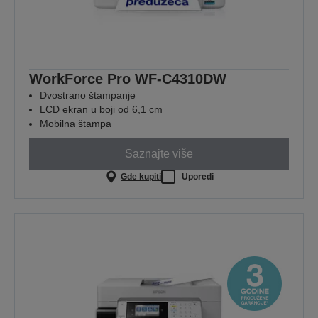
WorkForce Pro WF-C4310DW
Dvostrano štampanje
LCD ekran u boji od 6,1 cm
Mobilna štampa
Saznajte više
Gde kupiti
Uporedi