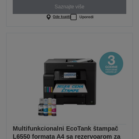
Saznajte više
Gde kupiti
Uporedi
Multifunkcionalni EcoTank štampač
L6550 formata A4 sa rezervoarom za