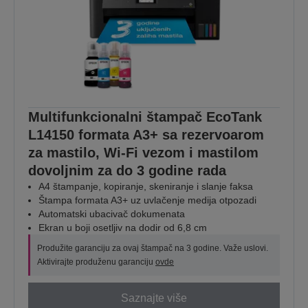
Multifunkcionalni štampač EcoTank
L14150 formata A3+ sa rezervoarom
za mastilo, Wi-Fi vezom i mastilom
dovoljnim za do 3 godine rada
A4 štampanje, kopiranje, skeniranje i slanje faksa
Štampa formata A3+ uz uvlačenje medija otpozadi
Automatski ubacivač dokumenata
Ekran u boji osetljiv na dodir od 6,8 cm
Produžite garanciju za ovaj štampač na 3 godine. Važe uslovi.
Aktivirajte produženu garanciju
ovde
Saznajte više