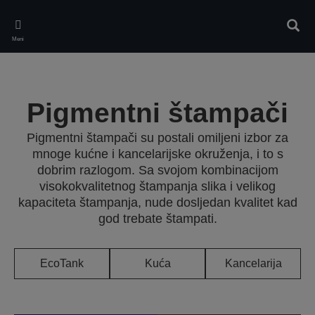
Skip
to
Pretr
main
Meni
content
Pigmentni štampači
Pigmentni štampači su postali omiljeni izbor za
mnoge kućne i kancelarijske okruženja, i to s
dobrim razlogom. Sa svojom kombinacijom
visokokvalitetnog štampanja slika i velikog
kapaciteta štampanja, nude dosljedan kvalitet kad
god trebate štampati.
EcoTank
Kuća
Kancelarija