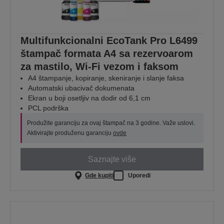
Multifunkcionalni EcoTank Pro L6499
štampač formata A4 sa rezervoarom
za mastilo, Wi-Fi vezom i faksom
A4 štampanje, kopiranje, skeniranje i slanje faksa
Automatski ubacivač dokumenata
Ekran u boji osetljiv na dodir od 6,1 cm
PCL podrška
Produžite garanciju za ovaj štampač na 3 godine. Važe uslovi.
Aktivirajte produženu garanciju
ovde
Saznajte više
Gde kupiti
Uporedi