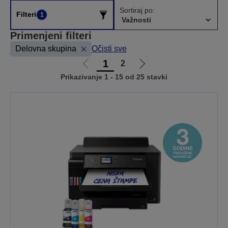
Sortiraj po:
Filteri
1
Primenjeni filteri
Delovna skupina
Očisti sve
1
2
Idi
Idi
Prikazivanje 1 - 15 od 25 stavki
na
na
prethodnu
sledeću
stranicu
stranicu