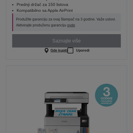
Prednji držač za 150 listova
Kompatibilno sa Apple AirPrint
Produžite garanciju za ovaj štampač na 3 godine. Važe uslovi.
Aktivirajte produženu garanciju
ovde
Saznajte više
Gde kupiti
Uporedi