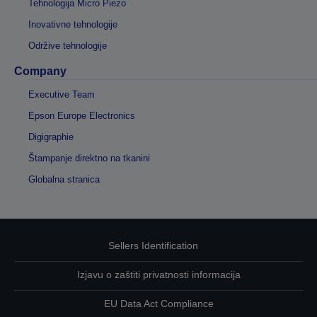
Tehnologija Micro Piezo
Inovativne tehnologije
Održive tehnologije
Company
Executive Team
Epson Europe Electronics
Digigraphie
Štampanje direktno na tkanini
Globalna stranica
Sellers Identification
Izjavu o zaštiti privatnosti informacija
EU Data Act Compliance