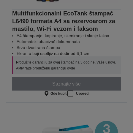
Multifunkcionalni EcoTank štampač
L6490 formata A4 sa rezervoarom za
mastilo, Wi-Fi vezom i faksom
A4 štampanje, kopiranje, skeniranje i slanje faksa
Automatski ubacivač dokumenata
Brza dvostrana štampa
Ekran u boji osetljiv na dodir od 6,1 cm
Produžite garanciju za ovaj štampač na 3 godine. Važe uslovi.
Aktivirajte produženu garanciju
ovde
Saznajte više
Gde kupiti
Uporedi