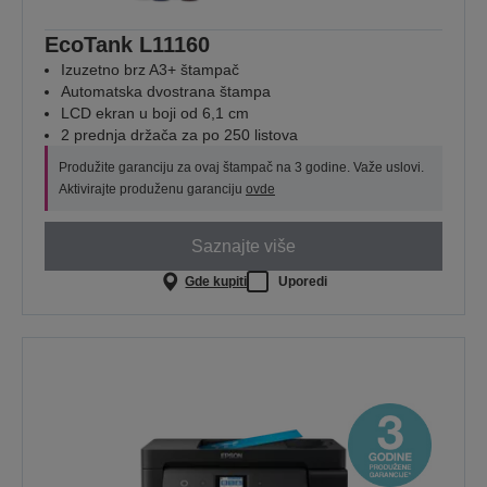
EcoTank L11160
Izuzetno brz A3+ štampač
Automatska dvostrana štampa
LCD ekran u boji od 6,1 cm
2 prednja držača za po 250 listova
Produžite garanciju za ovaj štampač na 3 godine. Važe uslovi.
Aktivirajte produženu garanciju
ovde
Saznajte više
Gde kupiti
Uporedi