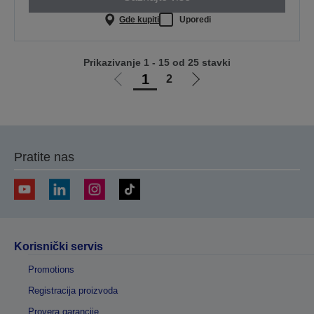
Gde kupiti
Uporedi
Prikazivanje 1 - 15 od 25 stavki
1
2
Idi
Idi
na
na
prethodnu
sledeću
stranicu
stranicu
Pratite nas
Korisnički servis
Promotions
Registracija proizvoda
Provera garancije