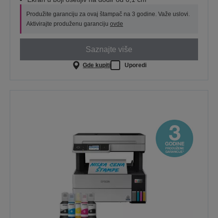
Produžite garanciju za ovaj štampač na 3 godine. Važe uslovi.
Aktivirajte produženu garanciju
ovde
Saznajte više
Gde kupiti
Uporedi