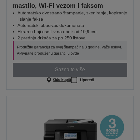
mastilo, Wi-Fi vezom i faksom
Automatsko dvostrano štampanje, skeniranje, kopiranje
i slanje faksa
Automatski ubacivač dokumenata
Ekran u boji osetljiv na dodir od 10,9 cm
2 prednja držača za po 250 listova
Produžite garanciju za ovaj štampač na 3 godine. Važe uslovi.
Aktivirajte produženu garanciju
ovde
Saznajte više
Gde kupiti
Uporedi