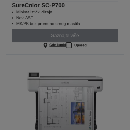
SureColor SC-P700
Minimalistički dizajn
Novi ASF
MK/PK bez promene crnog mastila
Saznajte više
Gde kupiti
Uporedi