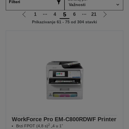
Filteri
5
1
⋯
4
6
⋯
21
Idi
Idi
Prikazivanje 61 - 75 od 304 stavki
na
na
prethodnu
sledeću
stranicu
stranicu
WorkForce Pro EM-C800RDWF Printer
2
Brzi FPOT (4,8 s)
„4 u 1”