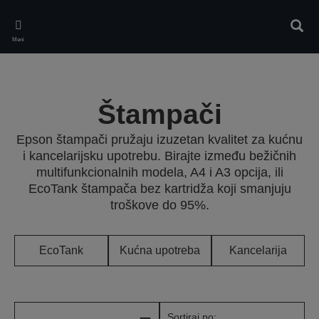
Skip
to
Pretr
main
Meni
content
Štampači
Epson štampači pružaju izuzetan kvalitet za kućnu
i kancelarijsku upotrebu. Birajte između bežičnih
multifunkcionalnih modela, A4 i A3 opcija, ili
EcoTank štampača bez kartridža koji smanjuju
troškove do 95%.
EcoTank
Kućna upotreba
Kancelarija
Sortiraj po: