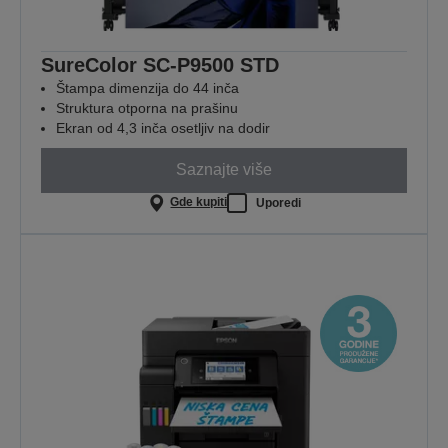
SureColor SC-P9500 STD
Štampa dimenzija do 44 inča
Struktura otporna na prašinu
Ekran od 4,3 inča osetljiv na dodir
Saznajte više
Gde kupiti
Uporedi