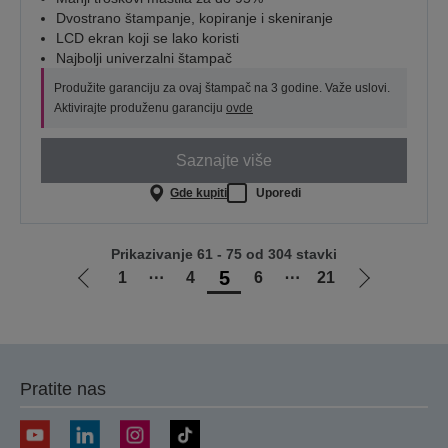
Dvostrano štampanje, kopiranje i skeniranje
LCD ekran koji se lako koristi
Najbolji univerzalni štampač
Produžite garanciju za ovaj štampač na 3 godine. Važe uslovi.
Aktivirajte produženu garanciju
ovde
Saznajte više
Gde kupiti
Uporedi
Prikazivanje 61 - 75 od 304 stavki
5
1
⋯
4
6
⋯
21
Idi
Idi
na
na
prethodnu
sledeću
stranicu
stranicu
Pratite nas