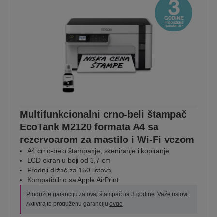
Multifunkcionalni crno-beli štampač
EcoTank M2120 formata A4 sa
rezervoarom za mastilo i Wi-Fi vezom
A4 crno-belo štampanje, skeniranje i kopiranje
LCD ekran u boji od 3,7 cm
Prednji držač za 150 listova
Kompatibilno sa Apple AirPrint
Produžite garanciju za ovaj štampač na 3 godine. Važe uslovi.
Aktivirajte produženu garanciju
ovde