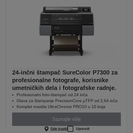
24-inčni štampač SureColor P7300 za
profesionalne fotografe, korisnike
umetničkih dela i fotografske radnje.
Profesionalni foto-štampač od 24 inča
Glava za štampanje PrecisionCore µTFP od 2,64 inča
Komplet mastila UltraChrome PRO10 u 10 boja
Saznajte više
Gde kupiti
Uporedi