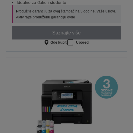
Idealno za đake i studente
Produžite garanciju za ovaj štampač na 3 godine. Važe uslovi.
Aktivirajte produženu garanciju
ovde
Saznajte više
Gde kupiti
Uporedi