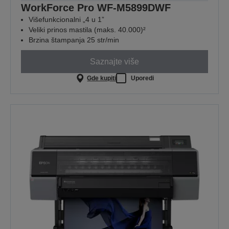
WorkForce Pro WF-M5899DWF
Višefunkcionalni „4 u 1”
Veliki prinos mastila (maks. 40.000)²
Brzina štampanja 25 str/min
Saznajte više
Gde kupiti
Uporedi