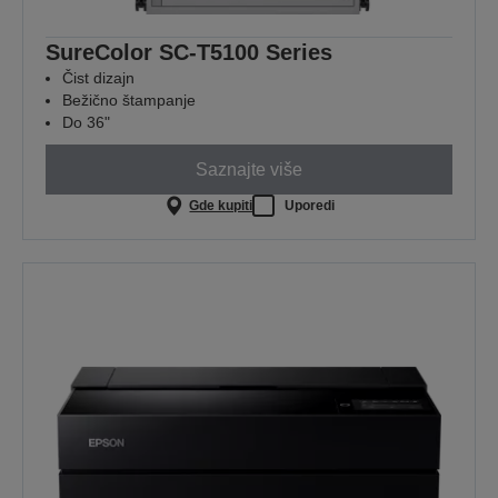
SureColor SC-T5100 Series
Čist dizajn
Bežično štampanje
Do 36"
Saznajte više
Gde kupiti
Uporedi