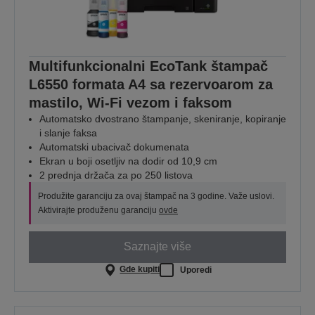
Multifunkcionalni EcoTank štampač
L6550 formata A4 sa rezervoarom za
mastilo, Wi-Fi vezom i faksom
Automatsko dvostrano štampanje, skeniranje, kopiranje
i slanje faksa
Automatski ubacivač dokumenata
Ekran u boji osetljiv na dodir od 10,9 cm
2 prednja držača za po 250 listova
Produžite garanciju za ovaj štampač na 3 godine. Važe uslovi.
Aktivirajte produženu garanciju
ovde
Saznajte više
Gde kupiti
Uporedi