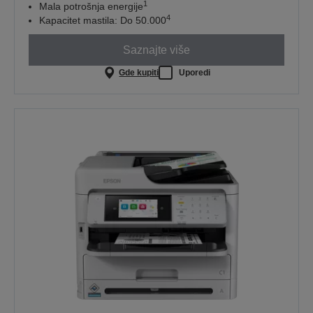
1
Mala potrošnja energije
4
Kapacitet mastila: Do 50.000
Saznajte više
Gde kupiti
Uporedi