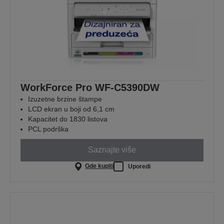
WorkForce Pro WF-C5390DW
Izuzetne brzine štampe
LCD ekran u boji od 6,1 cm
Kapacitet do 1830 listova
PCL podrška
Saznajte više
Gde kupiti
Uporedi