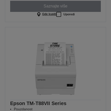
Saznajte više
Gde kupiti
Uporedi
Epson TM-T88VII Series
Pouzdanost