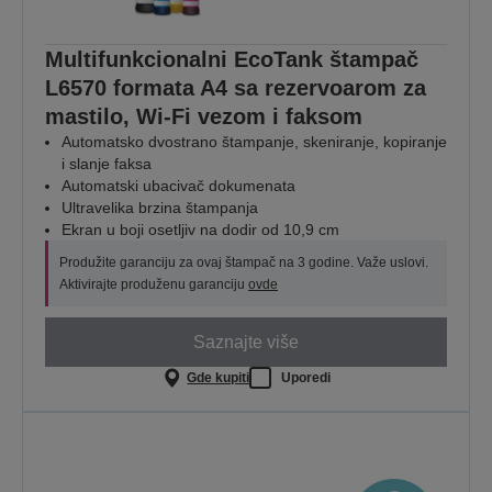
Multifunkcionalni EcoTank štampač
L6570 formata A4 sa rezervoarom za
mastilo, Wi-Fi vezom i faksom
Automatsko dvostrano štampanje, skeniranje, kopiranje
i slanje faksa
Automatski ubacivač dokumenata
Ultravelika brzina štampanja
Ekran u boji osetljiv na dodir od 10,9 cm
Produžite garanciju za ovaj štampač na 3 godine. Važe uslovi.
Aktivirajte produženu garanciju
ovde
Saznajte više
Gde kupiti
Uporedi