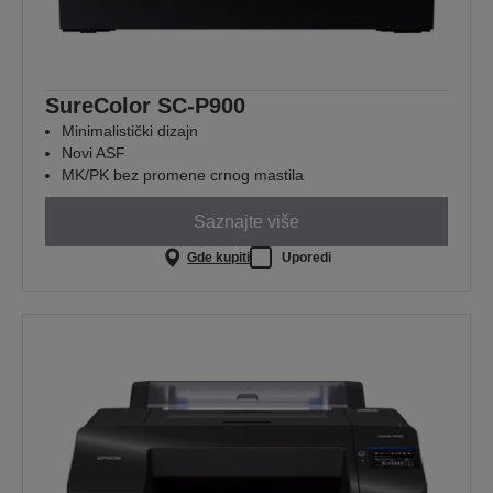
SureColor SC-P900
Minimalistički dizajn
Novi ASF
MK/PK bez promene crnog mastila
Saznajte više
Gde kupiti
Uporedi