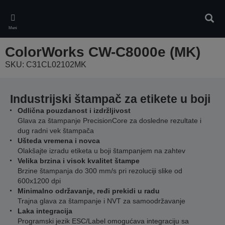
Skip
to
Pretr
main
Meni
content
ColorWorks CW-C8000e (MK)
SKU: C31CL02102MK
Industrijski štampač za etikete u boji
Odlična pouzdanost i izdržljivost
Glava za štampanje PrecisionCore za dosledne rezultate i
dug radni vek štampača
Ušteda vremena i novca
Olakšajte izradu etiketa u boji štampanjem na zahtev
Velika brzina i visok kvalitet štampe
Brzine štampanja do 300 mm/s pri rezoluciji slike od
600x1200 dpi
Minimalno održavanje, ređi prekidi u radu
Trajna glava za štampanje i NVT za samoodržavanje
Laka integracija
Programski jezik ESC/Label omogućava integraciju sa