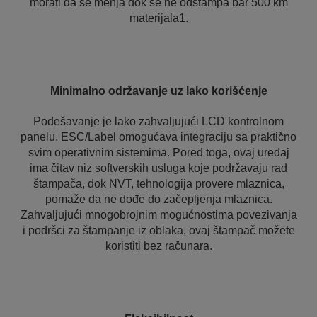
morati da se menja dok se ne odštampa bar 500 km
materijala1.
Minimalno održavanje uz lako korišćenje
Podešavanje je lako zahvaljujući LCD kontrolnom
panelu. ESC/Label omogućava integraciju sa praktično
svim operativnim sistemima. Pored toga, ovaj uređaj
ima čitav niz softverskih usluga koje podržavaju rad
štampača, dok NVT, tehnologija provere mlaznica,
pomaže da ne dođe do začepljenja mlaznica.
Zahvaljujući mnogobrojnim mogućnostima povezivanja
i podršci za štampanje iz oblaka, ovaj štampač možete
koristiti bez računara.