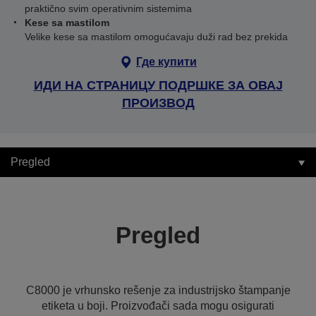
praktično svim operativnim sistemima
Kese sa mastilom
Velike kese sa mastilom omogućavaju duži rad bez prekida
Где купити
ИДИ НА СТРАНИЦУ ПОДРШКЕ ЗА ОВАЈ
ПРОИЗВОД
Pregled
Pregled
C8000 je vrhunsko rešenje za industrijsko štampanje
etiketa u boji. Proizvođači sada mogu osigurati