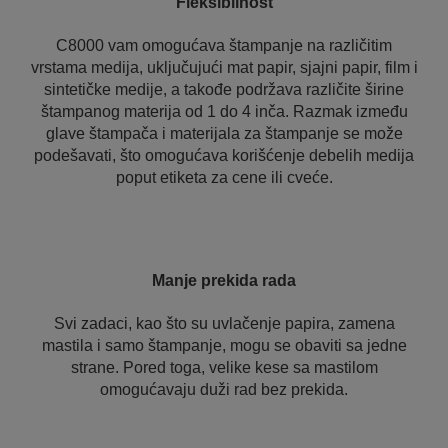
Fleksibilnost
C8000 vam omogućava štampanje na različitim
vrstama medija, uključujući mat papir, sjajni papir, film i
sintetičke medije, a takođe podržava različite širine
štampanog materija od 1 do 4 inča. Razmak između
glave štampača i materijala za štampanje se može
podešavati, što omogućava korišćenje debelih medija
poput etiketa za cene ili cveće.
Manje prekida rada
Svi zadaci, kao što su uvlačenje papira, zamena
mastila i samo štampanje, mogu se obaviti sa jedne
strane. Pored toga, velike kese sa mastilom
omogućavaju duži rad bez prekida.