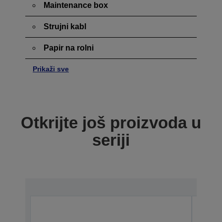
Maintenance box
Strujni kabl
Papir na rolni
Prikaži sve
Otkrijte još proizvoda u
seriji