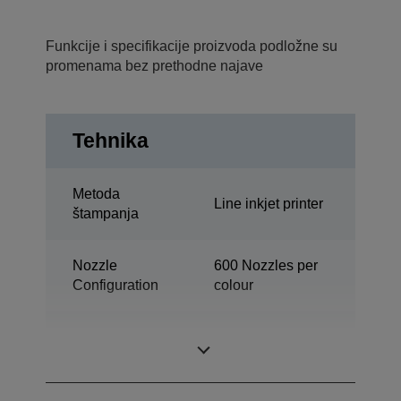
Funkcije i specifikacije proizvoda podložne su
promenama bez prethodne najave
Tehnika
Metoda
Line inkjet printer
štampanja
Nozzle
600 Nozzles per
Configuration
colour
Industrial colour
Category
label printer