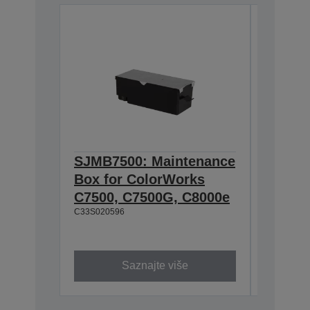
SJMB7500: Maintenance
SJIC48
Box for ColorWorks
cartrid
C7500, C7500G, C8000e
Color
C33S020596
480 ml
C13T55P2
Saznajte više