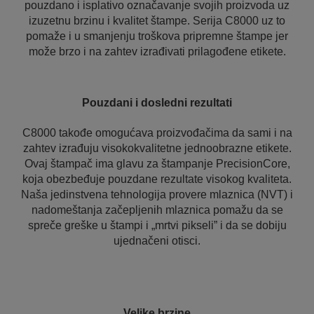
pouzdano i isplativo označavanje svojih proizvoda uz
izuzetnu brzinu i kvalitet štampe. Serija C8000 uz to
pomaže i u smanjenju troškova pripremne štampe jer
može brzo i na zahtev izrađivati prilagođene etikete.
Pouzdani i dosledni rezultati
C8000 takođe omogućava proizvođačima da sami i na
zahtev izrađuju visokokvalitetne jednoobrazne etikete.
Ovaj štampač ima glavu za štampanje PrecisionCore,
koja obezbeđuje pouzdane rezultate visokog kvaliteta.
Naša jedinstvena tehnologija provere mlaznica (NVT) i
nadomeštanja začepljenih mlaznica pomažu da se
spreče greške u štampi i „mrtvi pikseli” i da se dobiju
ujednačeni otisci.
Velike brzine