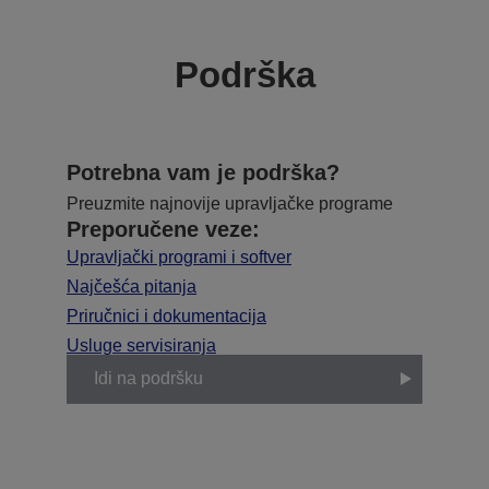
Podrška
Potrebna vam je podrška?
Preuzmite najnovije upravljačke programe
Preporučene veze:
Upravljački programi i softver
Najčešća pitanja
Priručnici i dokumentacija
Usluge servisiranja
Idi na podršku