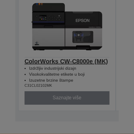
ColorWorks CW-C8000e (MK)
Col
Izdržljiv industrijski dizajn
Izdr
Visokokvalitetne etikete u boji
Viso
Izuzetne brzine štampe
Izu
C31CL02102MK
C31CL
Saznajte više