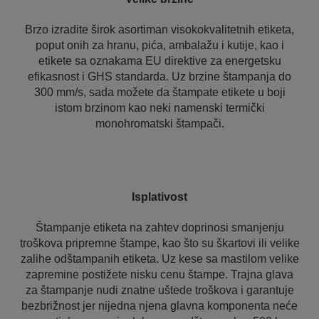
Brzo izradite širok asortiman visokokvalitetnih etiketa,
poput onih za hranu, pića, ambalažu i kutije, kao i
etikete sa oznakama EU direktive za energetsku
efikasnost i GHS standarda. Uz brzine štampanja do
300 mm/s, sada možete da štampate etikete u boji
istom brzinom kao neki namenski termički
monohromatski štampači.
Isplativost
Štampanje etiketa na zahtev doprinosi smanjenju
troškova pripremne štampe, kao što su škartovi ili velike
zalihe odštampanih etiketa. Uz kese sa mastilom velike
zapremine postižete nisku cenu štampe. Trajna glava
za štampanje nudi znatne uštede troškova i garantuje
bezbrižnost jer nijedna njena glavna komponenta neće