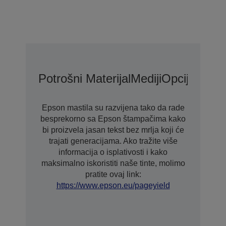
Potrošni Materijal
Mediji
Opcije
Opcij
Epson mastila su razvijena tako da rade
besprekorno sa Epson štampačima kako
bi proizvela jasan tekst bez mrlja koji će
trajati generacijama. Ako tražite više
informacija o isplativosti i kako
maksimalno iskoristiti naše tinte, molimo
pratite ovaj link:
https://www.epson.eu/pageyield