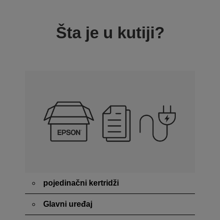
Šta je u kutiji?
pojedinačni kertridži
Glavni uređaj