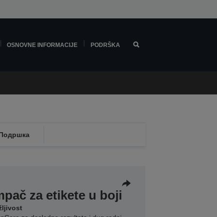
OSNOVNE INFORMACIJE
PODRŠKA
Подршка
mpač za etikete u boji
ljivost