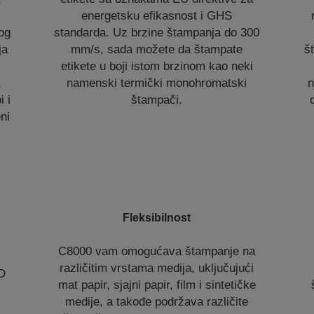
energetsku efikasnost i GHS
og
standarda. Uz brzine štampanja do 300
ja
mm/s, sada možete da štampate
š
etikete u boji istom brzinom kao neki
a
namenski termički monohromatski
n
 i
štampači.
ni
Fleksibilnost
C8000 vam omogućava štampanje na
različitim vrstama medija, uključujući
CD
mat papir, sjajni papir, film i sintetičke
medije, a takođe podržava različite
o