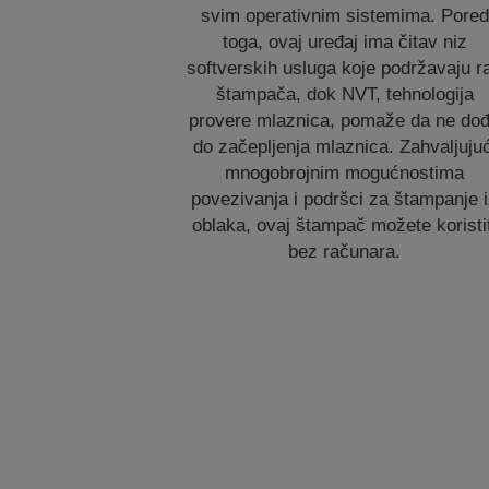
svim operativnim sistemima. Pored
toga, ovaj uređaj ima čitav niz
softverskih usluga koje podržavaju r
štampača, dok NVT, tehnologija
provere mlaznica, pomaže da ne do
do začepljenja mlaznica. Zahvaljujuć
mnogobrojnim mogućnostima
povezivanja i podršci za štampanje 
oblaka, ovaj štampač možete koristit
bez računara.