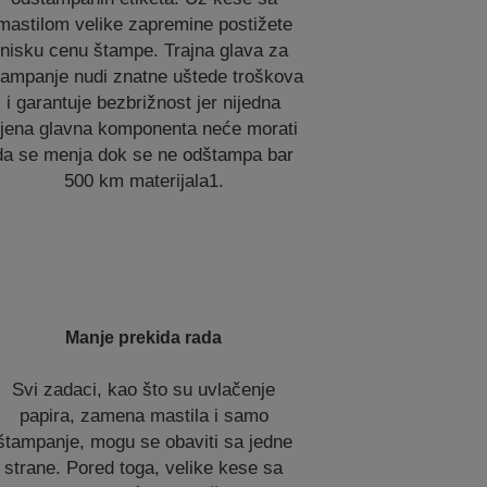
mastilom velike zapremine postižete
nisku cenu štampe. Trajna glava za
tampanje nudi znatne uštede troškova
i garantuje bezbrižnost jer nijedna
jena glavna komponenta neće morati
da se menja dok se ne odštampa bar
500 km materijala1.
Manje prekida rada
Svi zadaci, kao što su uvlačenje
papira, zamena mastila i samo
štampanje, mogu se obaviti sa jedne
strane. Pored toga, velike kese sa