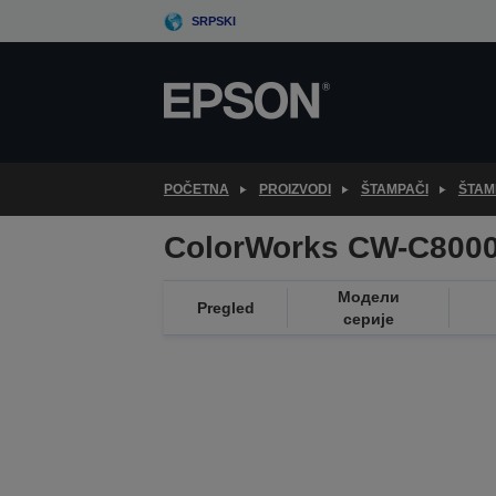
Skip
SRPSKI
to
main
content
POČETNA
PROIZVODI
ŠTAMPAČI
ŠTAM
ColorWorks CW-C8000
Модели
Pregled
серије