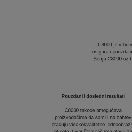
C8000 je vrhuns
osigurati pouzdano
Serija C8000 uz 
Pouzdani i dosledni rezultati
C8000 takođe omogućava
proizvođačima da sami i na zahtev
izrađuju visokokvalitetne jednoobraz
etikete. Ovaj štampač ima glavu za