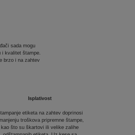
vođači sada mogu
 i kvalitet štampe.
 brzo i na zahtev
Isplativost
tampanje etiketa na zahtev doprinosi
manjenju troškova pripremne štampe,
kao što su škartovi ili velike zalihe
odštampanih etiketa. Uz kese sa