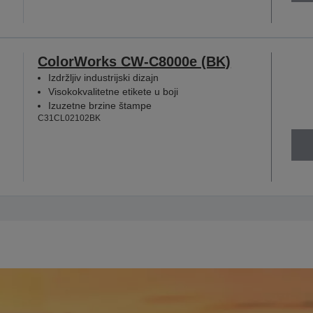
ColorWorks CW-C8000e (BK)
Izdržljiv industrijski dizajn
Visokokvalitetne etikete u boji
Izuzetne brzine štampe
C31CL02102BK