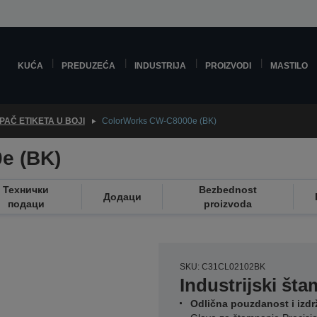
KUĆA
PREDUZEĆA
INDUSTRIJA
PROIZVODI
MASTILO
PAČ ETIKETA U BOJI
ColorWorks CW-C8000e (BK)
e (BK)
Технички
Bezbednost
Додаци
подаци
proizvoda
SKU: C31CL02102BK
Industrijski šta
Odlična pouzdanost i izdrž