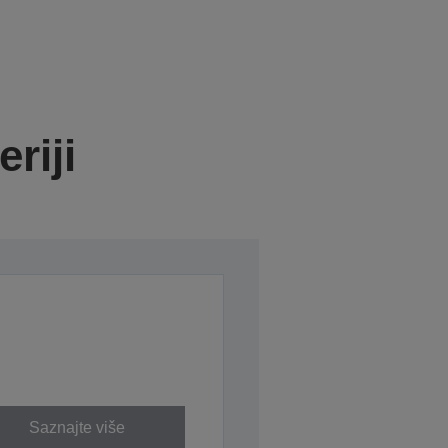
riji
Saznajte više