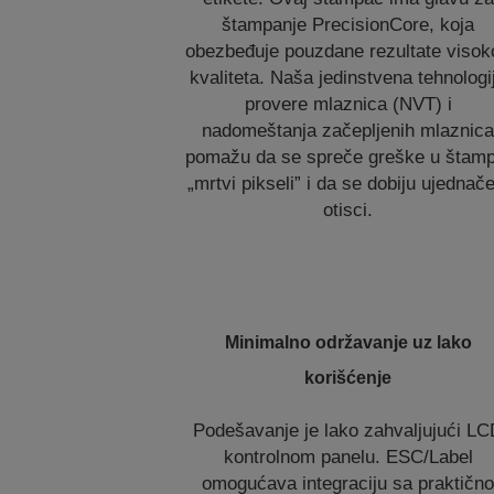
štampanje PrecisionCore, koja
obezbeđuje pouzdane rezultate visok
kvaliteta. Naša jedinstvena tehnologi
provere mlaznica (NVT) i
nadomeštanja začepljenih mlaznic
pomažu da se spreče greške u štampi
„mrtvi pikseli” i da se dobiju ujednače
otisci.
Minimalno održavanje uz lako
korišćenje
Podešavanje je lako zahvaljujući L
kontrolnom panelu. ESC/Label
omogućava integraciju sa praktičn