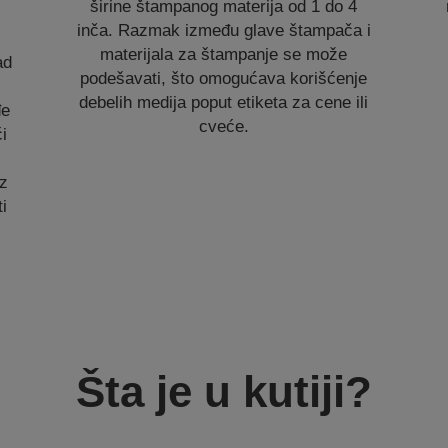
širine štampanog materija od 1 do 4
inča. Razmak između glave štampača i
materijala za štampanje se može
ad
podešavati, što omogućava korišćenje
debelih medija poput etiketa za cene ili
đe
cveće.
i
iz
i
Šta je u kutiji?