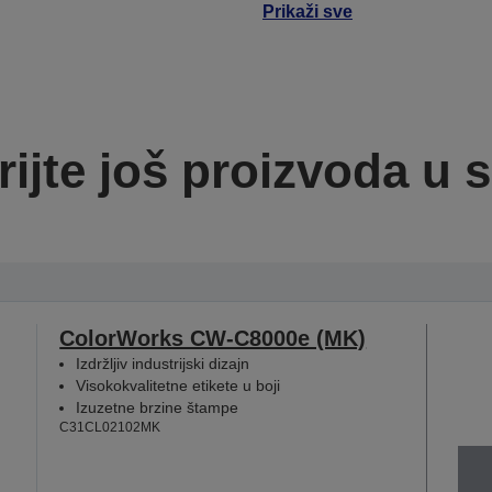
Prikaži sve
rijte još proizvoda u se
ColorWorks CW-C8000e (MK)
Izdržljiv industrijski dizajn
Visokokvalitetne etikete u boji
Izuzetne brzine štampe
C31CL02102MK