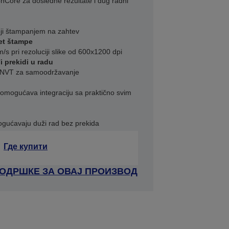
nCore za dosledne rezultate i dug radni
boji štampanjem na zahtev
tet štampe
s pri rezoluciji slike od 600x1200 dpi
i prekidi u radu
i NVT za samoodržavanje
omogućava integraciju sa praktično svim
ogućavaju duži rad bez prekida
Где купити
ПОДРШКЕ ЗА ОВАЈ ПРОИЗВОД