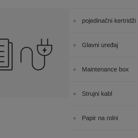
pojedinačni kertridži
Glavni uređaj
Maintenance box
Strujni kabl
Papir na rolni