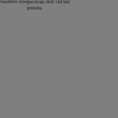
mastilom omogućavaju duži rad bez
prekida.