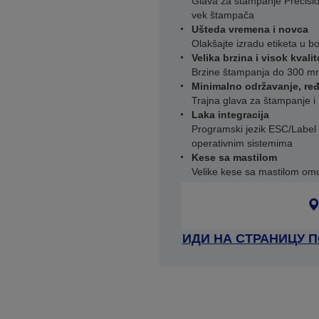
Glava za štampanje Precisio
vek štampača
Ušteda vremena i novca
Olakšajte izradu etiketa u 
Velika brzina i visok kvali
Brzine štampanja do 300 mm/
Minimalno održavanje, ređ
Trajna glava za štampanje 
Laka integracija
Programski jezik ESC/Label 
operativnim sistemima
Kese sa mastilom
Velike kese sa mastilom om
ИДИ НА СТРАНИЦУ 