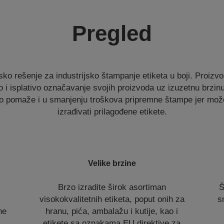
Pregled
ko rešenje za industrijsko štampanje etiketa u boji. Proiz
 i isplativo označavanje svojih proizvoda uz izuzetnu brzinu
to pomaže i u smanjenju troškova pripremne štampe jer može
izrađivati prilagođene etikete.
Velike brzine
Brzo izradite širok asortiman
Š
visokokvalitetnih etiketa, poput onih za
s
ne
hranu, pića, ambalažu i kutije, kao i
etikete sa oznakama EU direktive za